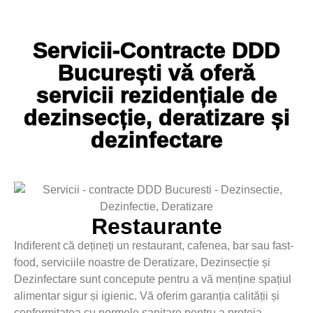
Servicii-Contracte DDD
București vă oferă
servicii rezidențiale de
dezinsecție, deratizare și
dezinfectare
Restaurante
Indiferent că dețineți un restaurant, cafenea, bar sau fast-
food, serviciile noastre de Deratizare, Dezinsecție și
Dezinfectare sunt concepute pentru a vă menține spațiul
alimentar sigur și igienic. Vă oferim garanția calității și
conformitatea cu normele sanitare pentru a proteja