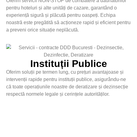
Oferim servicii NON-STOP de combatere a dăunătorilor
pentru hoteluri și alte unități de cazare, garantând o
experiență sigură și plăcută pentru oaspeți. Echipa
noastră este pregătită să acționeze rapid și eficient pentru
a preveni orice situație neplăcută.
Instituții Publice
Oferim soluții pe termen lung, cu prețuri avantajoase și
intervenții rapide pentru instituții publice, asigurându-ne
că toate operațiunile noastre de deratizare și dezinsecție
respectă normele legale și cerințele autorităților.