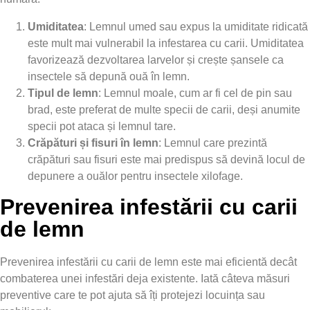
Umiditatea
: Lemnul umed sau expus la umiditate ridicată
este mult mai vulnerabil la infestarea cu carii. Umiditatea
favorizează dezvoltarea larvelor și crește șansele ca
insectele să depună ouă în lemn.
Tipul de lemn
: Lemnul moale, cum ar fi cel de pin sau
brad, este preferat de multe specii de carii, deși anumite
specii pot ataca și lemnul tare.
Crăpături și fisuri în lemn
: Lemnul care prezintă
crăpături sau fisuri este mai predispus să devină locul de
depunere a ouălor pentru insectele xilofage.
Prevenirea infestării cu carii
de lemn
Prevenirea infestării cu carii de lemn este mai eficientă decât
combaterea unei infestări deja existente. Iată câteva măsuri
preventive care te pot ajuta să îți protejezi locuința sau