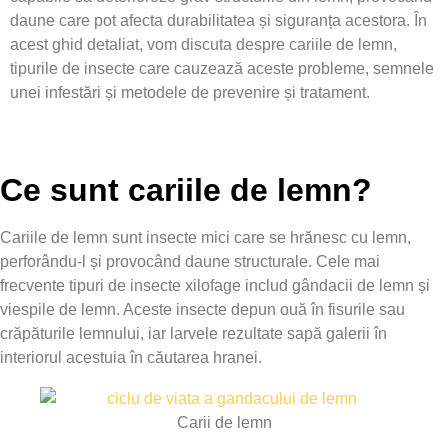
daune care pot afecta durabilitatea și siguranța acestora. În
acest ghid detaliat, vom discuta despre cariile de lemn,
tipurile de insecte care cauzează aceste probleme, semnele
unei infestări și metodele de prevenire și tratament.
Ce sunt cariile de lemn?
Cariile de lemn sunt insecte mici care se hrănesc cu lemn,
perforându-l și provocând daune structurale. Cele mai
frecvente tipuri de insecte xilofage includ gândacii de lemn și
viespile de lemn. Aceste insecte depun ouă în fisurile sau
crăpăturile lemnului, iar larvele rezultate sapă galerii în
interiorul acestuia în căutarea hranei.
Carii de lemn