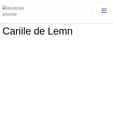
Cariile de Lemn
Ghid Complet
Despre Insectele
Care Atacă
Structurile din Lemn