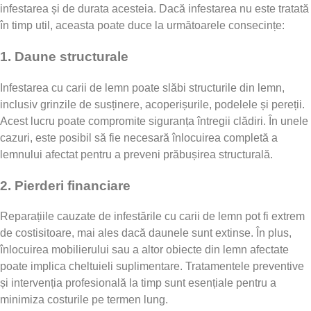
infestarea și de durata acesteia. Dacă infestarea nu este tratată
în timp util, aceasta poate duce la următoarele consecințe:
1.
Daune structurale
Infestarea cu carii de lemn poate slăbi structurile din lemn,
inclusiv grinzile de susținere, acoperișurile, podelele și pereții.
Acest lucru poate compromite siguranța întregii clădiri. În unele
cazuri, este posibil să fie necesară înlocuirea completă a
lemnului afectat pentru a preveni prăbușirea structurală.
2.
Pierderi financiare
Reparațiile cauzate de infestările cu carii de lemn pot fi extrem
de costisitoare, mai ales dacă daunele sunt extinse. În plus,
înlocuirea mobilierului sau a altor obiecte din lemn afectate
poate implica cheltuieli suplimentare. Tratamentele preventive
și intervenția profesională la timp sunt esențiale pentru a
minimiza costurile pe termen lung.