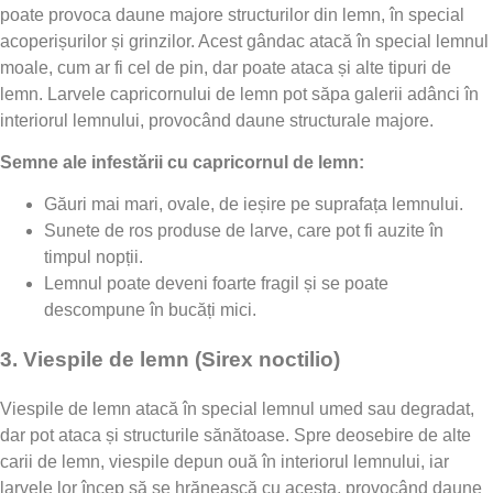
poate provoca daune majore structurilor din lemn, în special
acoperișurilor și grinzilor. Acest gândac atacă în special lemnul
moale, cum ar fi cel de pin, dar poate ataca și alte tipuri de
lemn. Larvele capricornului de lemn pot săpa galerii adânci în
interiorul lemnului, provocând daune structurale majore.
Semne ale infestării cu capricornul de lemn:
Găuri mai mari, ovale, de ieșire pe suprafața lemnului.
Sunete de ros produse de larve, care pot fi auzite în
timpul nopții.
Lemnul poate deveni foarte fragil și se poate
descompune în bucăți mici.
3.
Viespile de lemn (Sirex noctilio)
Viespile de lemn atacă în special lemnul umed sau degradat,
dar pot ataca și structurile sănătoase. Spre deosebire de alte
carii de lemn, viespile depun ouă în interiorul lemnului, iar
larvele lor încep să se hrănească cu acesta, provocând daune