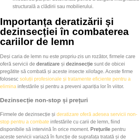
structurală a clădirii sau mobilierului.
Importanța deratizării și
dezinsecției în combaterea
cariilor de lemn
Deși caria de lemn nu este propriu-zis un rozător, firmele care
oferă servicii de
deratizare
și
dezinsecție
sunt de obicei
pregătite să combată și aceste insecte xilofage. Aceste firme
folosesc
soluții profesionale și tratamente eficiente pentru a
elimina
infestările și pentru a preveni apariția lor în viitor.
Dezinsecție non-stop și prețuri
Firmele de dezinsecție și
deratizare oferă adesea servicii non-
stop pentru a combate
infestările cu carii de lemn, fiind
disponibile să intervină în orice moment.
Prețurile
pentru
aceste servicii variază în funcție de suprafața tratată și de