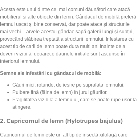
Acesta este unul dintre cei mai comuni dăunători care atacă
mobilierul și alte obiecte din lemn. Gândacul de mobilă preferă
lemnul uscat și bine conservat, dar poate ataca și structurile
mai vechi. Larvele acestui gândac sapă galerii lungi și subțiri,
provocând slăbirea treptată a structurii lemnului. Infestarea cu
acest tip de carii de lemn poate dura mulți ani înainte de a
deveni vizibilă, deoarece daunele inițiale sunt ascunse în
interiorul lemnului.
Semne ale infestării cu gândacul de mobilă:
Găuri mici, rotunde, de ieșire pe suprafața lemnului.
Pulbere fină (făina de lemn) în jurul găurilor.
Fragilitatea vizibilă a lemnului, care se poate rupe ușor la
atingere.
2.
Capricornul de lemn (Hylotrupes bajulus)
Capricornul de lemn este un alt tip de insectă xilofagă care