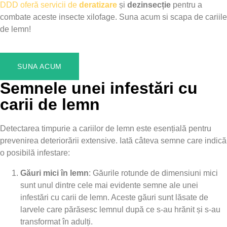
DDD oferă servicii de
deratizare
și
dezinsecție
pentru a
combate aceste insecte xilofage. Suna acum si scapa de cariile
de lemn!
SUNA ACUM
Semnele unei infestări cu
carii de lemn
Detectarea timpurie a cariilor de lemn este esențială pentru
prevenirea deteriorării extensive. Iată câteva semne care indică
o posibilă infestare:
Găuri mici în lemn
: Găurile rotunde de dimensiuni mici
sunt unul dintre cele mai evidente semne ale unei
infestări cu carii de lemn. Aceste găuri sunt lăsate de
larvele care părăsesc lemnul după ce s-au hrănit și s-au
transformat în adulți.