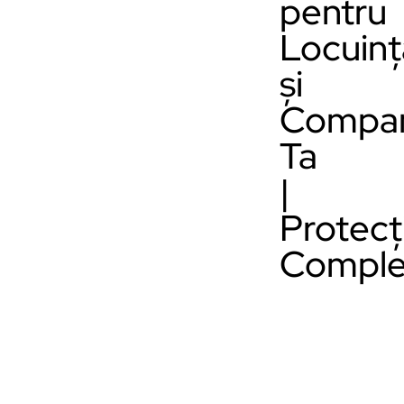
pentru
Locuinț
și
Compan
Ta
|
Protecț
Comple