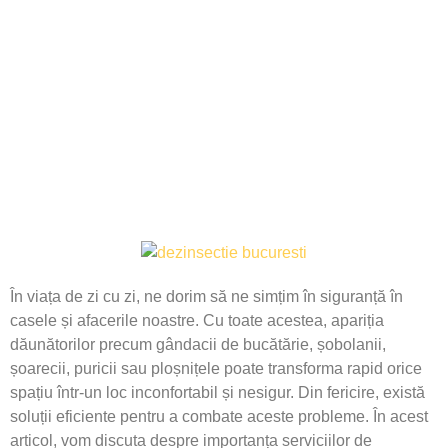
Servicii Profesionale DDD
24
august
2024
În viața de zi cu zi, ne dorim să ne simțim în siguranță în
casele și afacerile noastre. Cu toate acestea, apariția
dăunătorilor precum gândacii de bucătărie, șobolanii,
șoarecii, puricii sau ploșnițele poate transforma rapid orice
spațiu într-un loc inconfortabil și nesigur. Din fericire, există
soluții eficiente pentru a combate aceste probleme. În acest
articol, vom discuta despre importanța serviciilor de