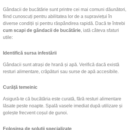
Gândacii de bucătărie sunt printre cei mai comuni dăunători,
fiind cunoscuți pentru abilitatea lor de a supraviețui în
diverse condiții și pentru răspândirea rapidă. Dacă te întrebi
cum scapi de gândacii de bucătărie
, iată câteva sfaturi
utile:
Identifică sursa infestării
Gândacii sunt atrași de hrană și apă. Verifică dacă există
resturi alimentare, crăpături sau surse de apă accesibile.
Curăță temeinic
Asigură-te că bucătăria este curată, fără resturi alimentare
lăsate peste noapte. Spală vasele imediat după utilizare și
golește frecvent coșul de gunoi.
Folosirea de soluții specializate