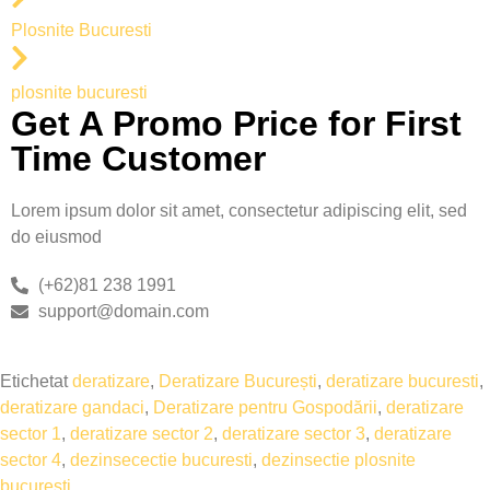
Plosnite Bucuresti
plosnite bucuresti
Get A Promo Price for First
Time Customer
Lorem ipsum dolor sit amet, consectetur adipiscing elit, sed
do eiusmod
(+62)81 238 1991
support@domain.com
Etichetat
deratizare
,
Deratizare București
,
deratizare bucuresti
,
deratizare gandaci
,
Deratizare pentru Gospodării
,
deratizare
sector 1
,
deratizare sector 2
,
deratizare sector 3
,
deratizare
sector 4
,
dezinsecectie bucuresti
,
dezinsectie plosnite
bucuresti