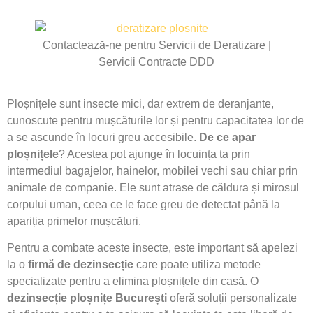
Contactează-ne pentru Servicii de Deratizare |
Servicii Contracte DDD
Ploșnițele sunt insecte mici, dar extrem de deranjante,
cunoscute pentru mușcăturile lor și pentru capacitatea lor de
a se ascunde în locuri greu accesibile.
De ce apar
ploșnițele
? Acestea pot ajunge în locuința ta prin
intermediul bagajelor, hainelor, mobilei vechi sau chiar prin
animale de companie. Ele sunt atrase de căldura și mirosul
corpului uman, ceea ce le face greu de detectat până la
apariția primelor mușcături.
Pentru a combate aceste insecte, este important să apelezi
la o
firmă de dezinsecție
care poate utiliza metode
specializate pentru a elimina ploșnițele din casă. O
dezinsecție ploșnițe București
oferă soluții personalizate