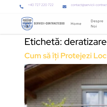
+40 727 220 722
contact@servicii-contrac
Despre
Home
Noi
Etichetă:
deratizare
Cum să îți Protejezi Lo