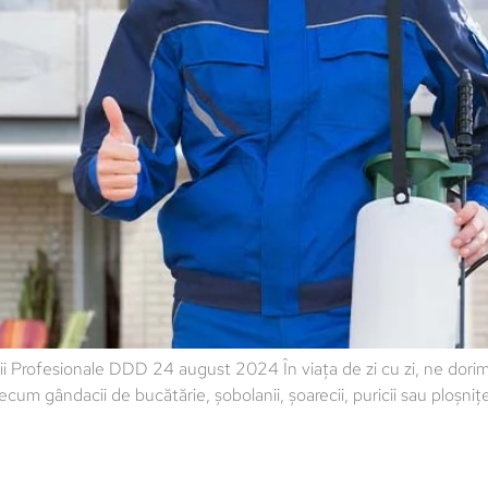
ii Profesionale DDD 24 august 2024 În viața de zi cu zi, ne dorim 
ecum gândacii de bucătărie, șobolanii, șoarecii, puricii sau ploșniț