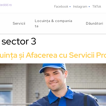
teddd.ro
Facebook
Instagram
TikTok
Locuința & compania
Servicii
Dăunători
ta
 sector 3
cuința și Afacerea cu Servicii 