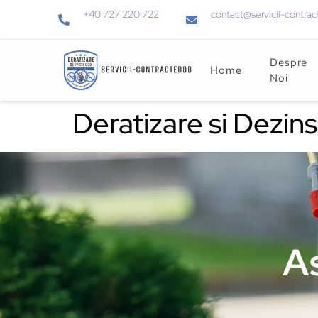
+40 727 220 722
contact@servicii-contrac
Despre
Home
Noi
Deratizare si Dezins
As