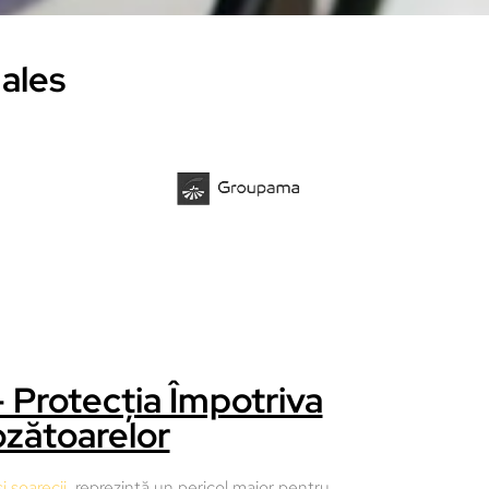
ales
– Protecția Împotriva
zătoarelor
i șoarecii
, reprezintă un pericol major pentru