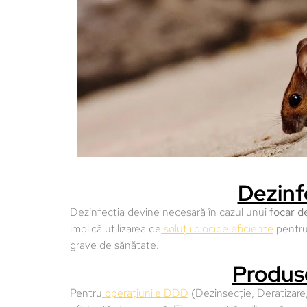
Dezinf
Dezinfectia devine necesară în cazul unui
focar d
implică utilizarea de
soluții biocide eficiente
pentru 
grave de sănătate.
Produse
Pentru
operațiunile DDD
(Dezinsecție, Deratizare