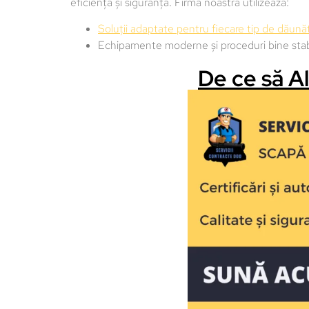
eficiență și siguranță. Firma noastră utilizează:
Soluții adaptate pentru fiecare tip de dăunăt
Echipamente moderne și proceduri bine stabil
De ce să A