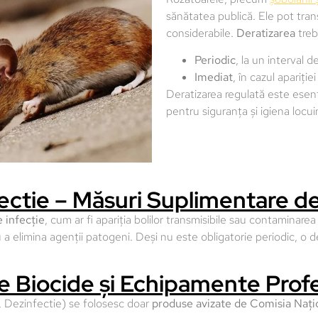
sănătatea publică. Ele pot tra
considerabile.
Deratizarea
treb
Periodic
, la un interval 
Imediat
, în cazul apariți
Deratizarea regulată este esenț
pentru siguranța și igiena locui
ectie – Măsuri Suplimentare de
e infecție
, cum ar fi apariția bolilor transmisibile sau contaminare
a elimina agenții patogeni. Deși nu este obligatorie periodic, o
 Biocide și Echipamente Prof
, Dezinfectie) se folosesc doar
produse avizate de Comisia Nați