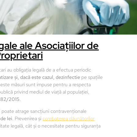
gale ale Asociațiilor de
roprietari
atari au obligația legală de a efectua periodic
tizare și, dacă este cazul, dezinfectie
pe spațiile
ceste măsuri sunt impuse pentru a respecta
blică privind mediul de viață al populației,
. 82/2015
.
i poate atrage sancțiuni contravenționale
de lei
. Prevenirea și
combaterea dăunătorilor
itate legală, cât și o necesitate pentru siguranța