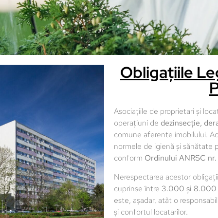
Obligațiile Le
P
Asociațiile de proprietari și loc
operațiuni de
dezinsecție, dera
comune aferente imobilului. A
normele de igienă și sănătate pu
conform
Ordinului ANRSC nr
Nerespectarea acestor obligați
cuprinse între
3.000 și 8.000 
este, așadar, atât o responsabil
și confortul locatarilor.