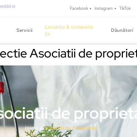
teddd.ro
Facebook
Instagram
TikTok
Locuința & compania
Servicii
Dăunători
ta
ectie Asociatii de propriet
ociatii de propriet
Home /
Asociații de Proprietari