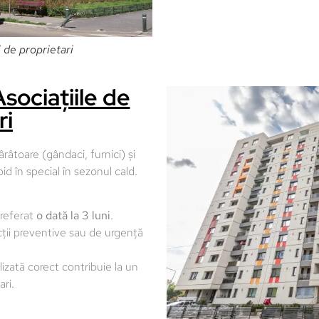
 de proprietari
sociațiile de
ri
âtoare (gândaci, furnici) și
id în special în sezonul cald.
preferat
o dată la 3 luni
.
ii preventive sau de urgență
lizată corect contribuie la un
ari.