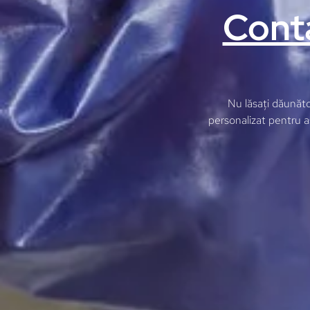
Cont
Nu lăsați dăunăto
personalizat pentru as