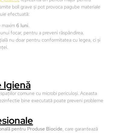
nsmite boli grave și pot provoca pagube materiale
uie efectuată:
de maxim
6 luni
.
ei unui focar, pentru a preveni răspândirea.
ială nu doar pentru conformitatea cu legea, ci și
nței.
 Igienă
a spațiilor comune cu microbi periculoși. Aceasta
 dezinfectie bine executată poate preveni probleme
esionale
onală pentru Produse Biocide
, care garantează