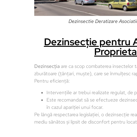
Dezinsectie Deratizare Asociatii
Dezinsecție pentru A
Proprieta
Dezinsecția
are ca scop combaterea insectelor târ
zburătoare (țânțari, muște), care se înmulțesc rap
Pentru eficiență:
Intervențiile ar trebui realizate regulat, de 
Este recomandat să se efectueze dezinsecț
în cazul apariției unui focar.
Pe lângă respectarea legislației, o dezinsecție rea
mediu sănătos și lipsit de disconfort pentru locat