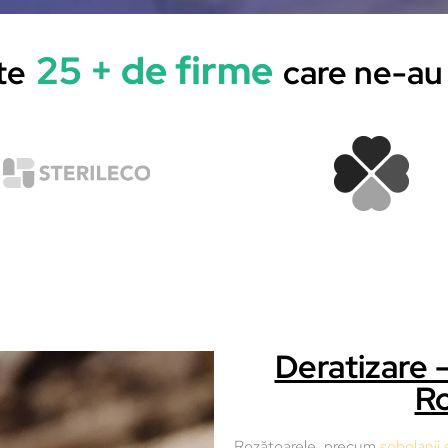
25 + de firme
te
care ne-au 
Deratizare 
Ro
Rozătoarele, precum
șobolanii ș