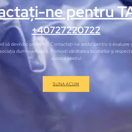
actați-ne pentru T
+40727220722
rii să devină o problemă! Contactați-ne astăzi pentru o evaluare g
ociația dumneavoastră. Protejați sănătatea locatarilor și respectaț
ajutorul nostru!
SUNA ACUM