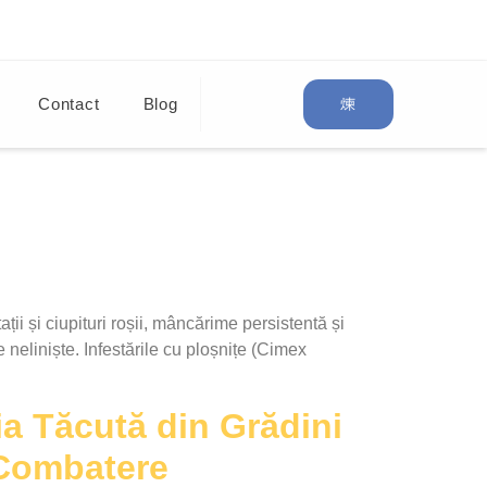
Contact
Blog
 și ciupituri roșii, mâncărime persistentă și
 neliniște. Infestările cu ploșnițe (Cimex
a Tăcută din Grădini
 Combatere