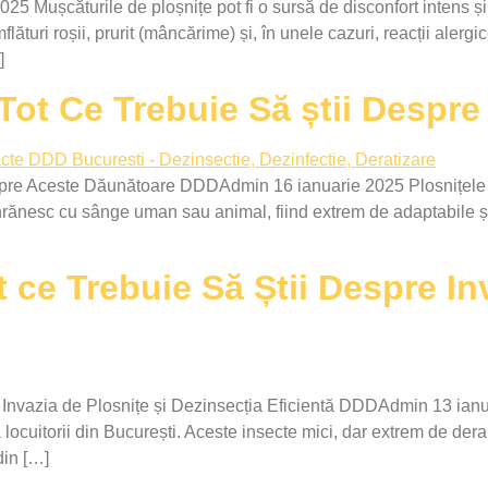
 Mușcăturile de ploșnițe pot fi o sursă de disconfort intens și 
uri roșii, prurit (mâncărime) și, în unele cazuri, reacții alergice
]
 Tot Ce Trebuie Să știi Despr
spre Aceste Dăunătoare DDDAdmin 16 ianuarie 2025 Plosnițele 
hrănesc cu sânge uman sau animal, fiind extrem de adaptabile și g
 ce Trebuie Să Știi Despre In
e Invazia de Plosnițe și Dezinsecția Eficientă DDDAdmin 13 ianu
ocuitorii din București. Aceste insecte mici, dar extrem de dera
din […]