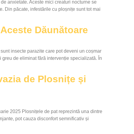
de anxietate. Aceste mici creaturi nocturne se
. Din păcate, infestările cu ploșnițe sunt tot mai
e Aceste Dăunătoare
sunt insecte parazite care pot deveni un coșmar
reu de eliminat fără intervenție specializată. În
vazia de Plosnițe și
arie 2025 Plosnițele de pat reprezintă una dintre
njante, pot cauza disconfort semnificativ și