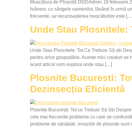
Mușcătura de Ploșniță DDDAdmin 19 februarie 2025
hrănesc cu sângele oamenilor, lăsând în urmă umflăt
frecvente, iar recunoașterea mușcăturilor este […
Unde Stau Plosnitele:
Unde Stau Plosnitele: Tot Ce Trebuie Să știi De
pentru orice gospodărie. Aceste mici creaturi se 
acest articol vom explora unde stau […]
Plosnite Bucuresti: Tot
Dezinsecția Eficientă
Plosnițe București: Tot ce Trebuie Să Știi Despr
cele mai frecvente probleme cu care se confruntă l
probleme de sănătate. Invaziile de plosnițe sunt 