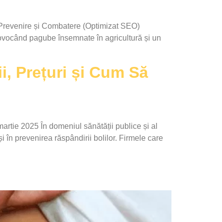
 Prevenire și Combatere (Optimizat SEO)
rovocând pagube însemnate în agricultură și un
i, Prețuri și Cum Să
rtie 2025 În domeniul sănătății publice și al
și în prevenirea răspândirii bolilor. Firmele care