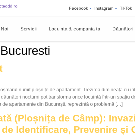
cteddd.ro
Facebook
Instagram
TikTok
 Noi
Servicii
Locuința & compania ta
Dăunători
 Bucuresti
t
rul numit ploșnițe de apartament. Trezirea dimineața cu iritații
dăunători nocturni pot transforma orice locuință într-un spațiu de
ile de apartamente din București, reprezintă o problemă […]
tă (Ploșnița de Câmp): Invazi
de Identificare, Prevenire și