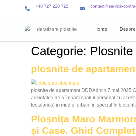
+40 727 220 722
contact@servicii-contra
Home
Despre
Categorie:
Plosnite
plosnite de apartamen
plosnite de apartament DDDAdmin 7 mai 2025 Coșma
anxietatea de a împărți spațiul personal cu acești 
lectularius) în mediul urban, în special în blocur
Ploșnița Maro Marmora
și Case. Ghid Complet 