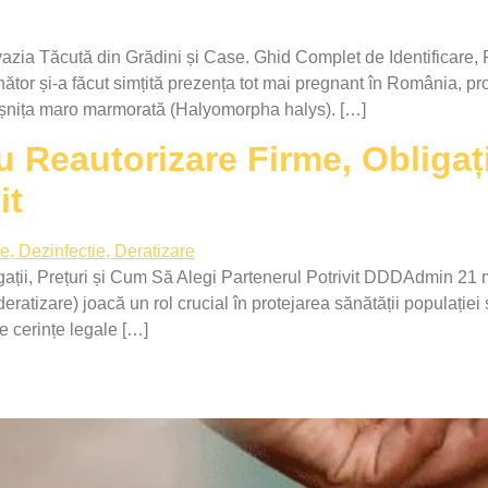
azia Tăcută din Grădini și Case. Ghid Complet de Identificare,
tor și-a făcut simțită prezența tot mai pregnant în România, p
ploșnița maro marmorată (Halyomorpha halys). […]
Reautorizare Firme, Obligați
it
ții, Prețuri și Cum Să Alegi Partenerul Potrivit DDDAdmin 21 ma
eratizare) joacă un rol crucial în protejarea sănătății populației 
de cerințe legale […]