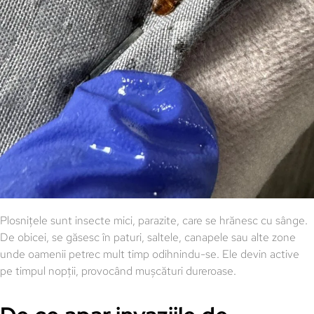
Plosnițele sunt insecte mici, parazite, care se hrănesc cu sânge.
De obicei, se găsesc în paturi, saltele, canapele sau alte zone
unde oamenii petrec mult timp odihnindu-se. Ele devin active
pe timpul nopții, provocând mușcături dureroase.