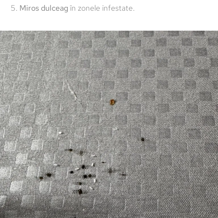
Miros dulceag
în zonele infestate.