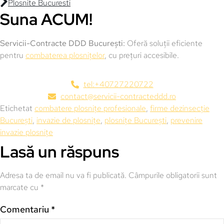
Plosnite Bucuresti
Suna ACUM!
Servicii-Contracte DDD București:
Oferă soluții eficiente
pentru
combaterea plosnițelor
, cu prețuri accesibile.
tel:+40727220722
contact@servicii-contracteddd.ro
Etichetat
combatere plosnițe profesionale
,
firme dezinsecție
București
,
invazie de plosnițe
,
plosnițe București
,
prevenire
invazie plosnițe
Lasă un răspuns
Adresa ta de email nu va fi publicată.
Câmpurile obligatorii sunt
marcate cu
*
Comentariu
*