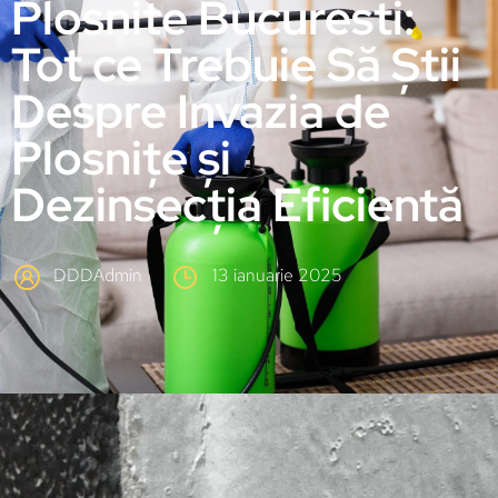
Plosnite Bucuresti:
Tot ce Trebuie Să Știi
Despre Invazia de
Plosnițe și
Dezinsecția Eficientă
DDDAdmin
13 ianuarie 2025