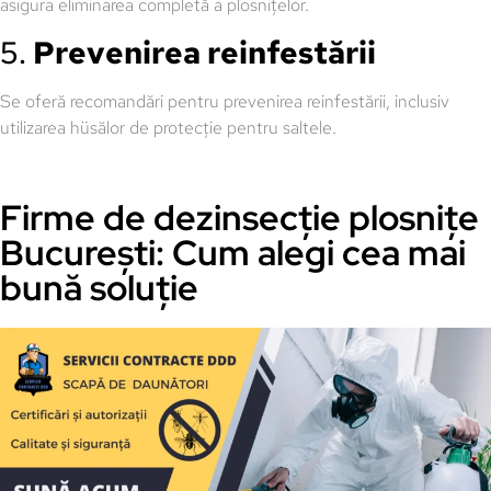
asigura eliminarea completă a plosnițelor.
5.
Prevenirea reinfestării
Se oferă recomandări pentru prevenirea reinfestării, inclusiv
utilizarea hüsălor de protecție pentru saltele.
Firme de dezinsecție plosnițe
București: Cum alegi cea mai
bună soluție