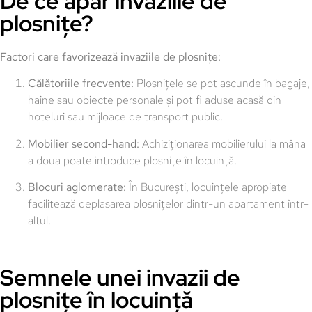
De ce apar invaziile de
plosnițe?
Factori care favorizează invaziile de plosnițe:
Călătoriile frecvente:
Plosnițele se pot ascunde în bagaje,
haine sau obiecte personale și pot fi aduse acasă din
hoteluri sau mijloace de transport public.
Mobilier second-hand:
Achiziționarea mobilierului la mâna
a doua poate introduce plosnițe în locuință.
Blocuri aglomerate:
În București, locuințele apropiate
facilitează deplasarea plosnițelor dintr-un apartament într-
altul.
Semnele unei invazii de
plosnițe în locuință