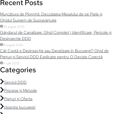
Recent Posts
Mușcătura de Ploșniță: Decodarea Mesajului de pe Piele și
Ghidul Suprem de Supraviețuire
20 august 2025
Gândacul de Canalizare: Ghid Complet | Identificare, Pericole și
Desinsectie DDD
18 august 2025
Cât Costă o Dezinsecție sau Deratizare în București? Ghid de
Prețuri și Servicii DDD Explicate pentru O Decizie Corectă
17 iulie 2025
Categories
Servicii DDD
Procese și Metode
Prețuri și Oferte
plosnite bucuresti