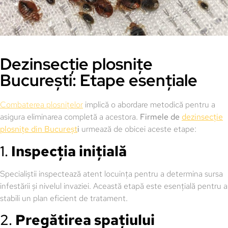
Dezinsecție plosnițe
București: Etape esențiale
Combaterea plosnițelor
implică o abordare metodică pentru a
asigura eliminarea completă a acestora.
Firmele de
dezinsecție
plosnițe din Bucureșt
i
urmează de obicei aceste etape:
1.
Inspecția inițială
Specialiștii inspectează atent locuința pentru a determina sursa
infestării și nivelul invaziei. Această etapă este esențială pentru a
stabili un plan eficient de tratament.
2.
Pregătirea spațiului