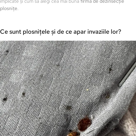
implicate și cum să alegi cea mai bună
firmă de dezinsecție
plosnițe
.
Ce sunt plosnițele și de ce apar invaziile lor?