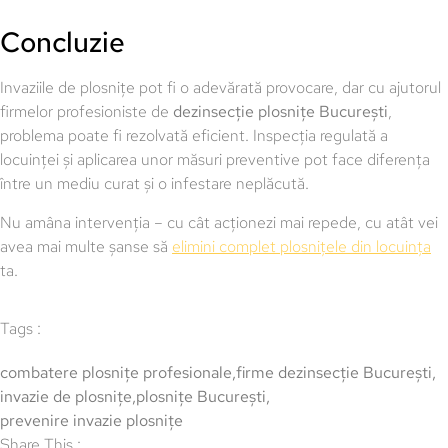
Concluzie
Invaziile de plosnițe pot fi o adevărată provocare, dar cu ajutorul
firmelor profesioniste de
dezinsecție plosnițe București
,
problema poate fi rezolvată eficient. Inspecția regulată a
locuinței și aplicarea unor măsuri preventive pot face diferența
între un mediu curat și o infestare neplăcută.
Nu amâna intervenția – cu cât acționezi mai repede, cu atât vei
avea mai multe șanse să
elimini complet plosnițele din locuința
ta.
Tags :
combatere plosnițe profesionale
,
firme dezinsecție București
,
invazie de plosnițe
,
plosnițe București
,
prevenire invazie plosnițe
Share This :