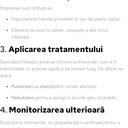
Proprietarii sunt sfătuiți să:
Împacheteze hainele și textilele în saci de plastic sigilați.
Elibereze accesul la saltele, canapele și alte locuri
infestate.
3.
Aplicarea tratamentului
Specialiștii folosesc produse chimice profesionale, cum ar fi
insecticidele cu acțiune rapidă și pe termen lung. De obicei, se
aplică:
Pulverizări cu insecticid
în zonele afectate.
Nebulizare
pentru a ajunge în locurile greu accesibile.
4.
Monitorizarea ulterioară
După prima intervenție, se programează o verificare pentru a