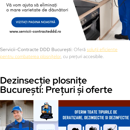
Servicii-Contracte DDD București:
Oferă
soluții eficiente
pentru combaterea plosnițelor
, cu prețuri accesibile.
Dezinsecție plosnițe
București: Prețuri și oferte