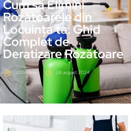
Cum să Elimini
Rozătoarele din
Locuința ta: Ghid
Complet de
Deratizare Rozătoare
DDDAdmin
28 august 2024