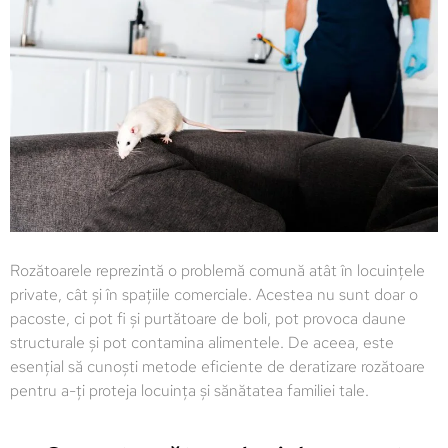
Rozătoarele reprezintă o problemă comună atât în locuințele
private, cât și în spațiile comerciale. Acestea nu sunt doar o
pacoste, ci pot fi și purtătoare de boli, pot provoca daune
structurale și pot contamina alimentele. De aceea, este
esențial să cunoști metode eficiente de deratizare rozătoare
pentru a-ți proteja locuința și sănătatea familiei tale.