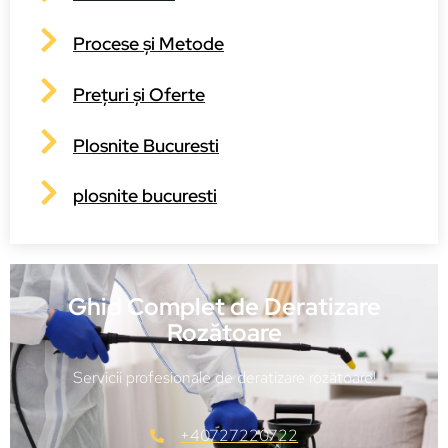
Procese și Metode
Prețuri și Oferte
Plosnite Bucuresti
plosnite bucuresti
Ghid Complet de Deratizare
Rozătoare
Servicii profesionale de deratizare rozătoare!
+40727220722