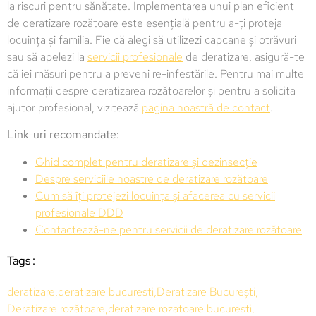
la riscuri pentru sănătate. Implementarea unui plan eficient
de deratizare rozătoare este esențială pentru a-ți proteja
locuința și familia. Fie că alegi să utilizezi capcane și otrăvuri
sau să apelezi la
servicii profesionale
de deratizare, asigură-te
că iei măsuri pentru a preveni re-infestările. Pentru mai multe
informații despre deratizarea rozătoarelor și pentru a solicita
ajutor profesional, vizitează
pagina noastră de contact
.
Link-uri recomandate:
Ghid complet pentru deratizare și dezinsecție
Despre serviciile noastre de deratizare rozătoare
Cum să îți protejezi locuința și afacerea cu servicii
profesionale DDD
Contactează-ne pentru servicii de deratizare rozătoare
Tags :
deratizare
,
deratizare bucuresti
,
Deratizare București
,
Deratizare rozătoare
,
deratizare rozatoare bucuresti
,