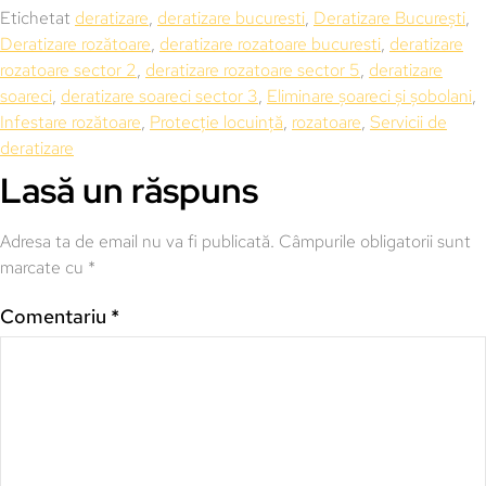
Etichetat
deratizare
,
deratizare bucuresti
,
Deratizare București
,
Deratizare rozătoare
,
deratizare rozatoare bucuresti
,
deratizare
rozatoare sector 2
,
deratizare rozatoare sector 5
,
deratizare
soareci
,
deratizare soareci sector 3
,
Eliminare șoareci și șobolani
,
Infestare rozătoare
,
Protecție locuință
,
rozatoare
,
Servicii de
deratizare
Lasă un răspuns
Adresa ta de email nu va fi publicată.
Câmpurile obligatorii sunt
marcate cu
*
Comentariu
*