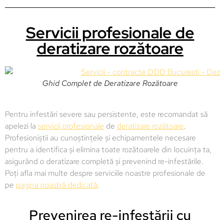
Servicii profesionale de
deratizare rozătoare
Ghid Complet de Deratizare Rozătoare
Pentru infestări severe sau persistente, este recomandat să
apelezi la
servicii profesionale
de
deratizare rozătoare
.
Profesioniștii au cunoștințele și echipamentele necesare
pentru a identifica și elimina toate rozătoarele din locuința ta,
asigurând o deratizare completă și prevenind re-infestările.
Poți afla mai multe despre serviciile noastre profesionale de
pe
pagina noastră dedicată
.
Prevenirea re-infestării cu