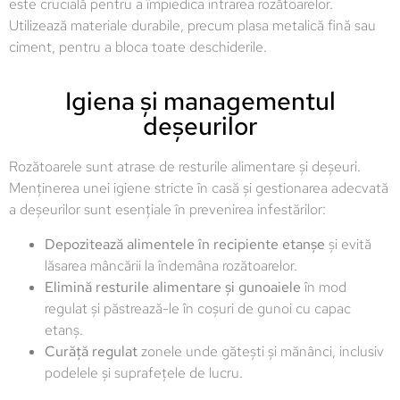
este crucială pentru a împiedica intrarea rozătoarelor.
Utilizează materiale durabile, precum plasa metalică fină sau
ciment, pentru a bloca toate deschiderile.
Igiena și managementul
deșeurilor
Rozătoarele sunt atrase de resturile alimentare și deșeuri.
Menținerea unei igiene stricte în casă și gestionarea adecvată
a deșeurilor sunt esențiale în prevenirea infestărilor:
Depozitează alimentele în recipiente etanșe
și evită
lăsarea mâncării la îndemâna rozătoarelor.
Elimină resturile alimentare și gunoaiele
în mod
regulat și păstrează-le în coșuri de gunoi cu capac
etanș.
Curăță regulat
zonele unde gătești și mănânci, inclusiv
podelele și suprafețele de lucru.