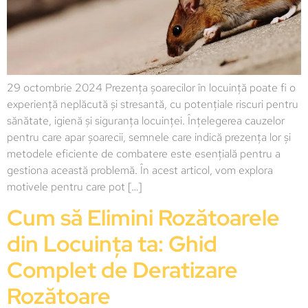
29 octombrie 2024 Prezența șoarecilor în locuință poate fi o
experiență neplăcută și stresantă, cu potențiale riscuri pentru
sănătate, igienă și siguranța locuinței. Înțelegerea cauzelor
pentru care apar șoarecii, semnele care indică prezența lor și
metodele eficiente de combatere este esențială pentru a
gestiona această problemă. În acest articol, vom explora
motivele pentru care pot […]
Cum să Elimini Rozătoarele
din Locuința ta: Ghid
Complet de Deratizare
Rozătoare