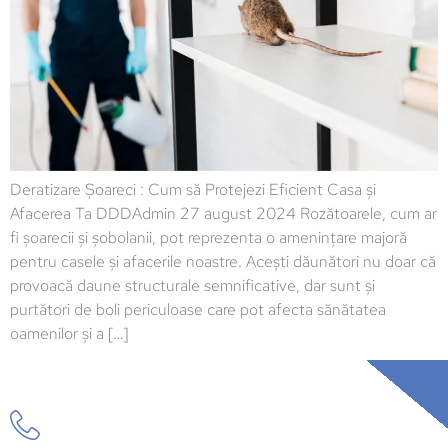
Deratizare Șoareci : Cum să Protejezi Eficient Casa și
Afacerea Ta DDDAdmin 27 august 2024 Rozătoarele, cum ar
fi șoarecii și șobolanii, pot reprezenta o amenințare majoră
pentru casele și afacerile noastre. Acești dăunători nu doar că
provoacă daune structurale semnificative, dar sunt și
purtători de boli periculoase care pot afecta sănătatea
oamenilor și a […]