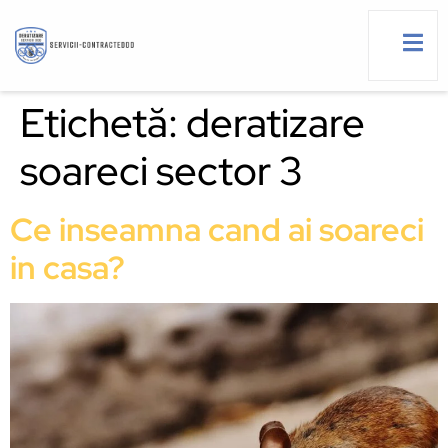
Etichetă:
deratizare
soareci sector 3
g
Ce inseamna cand ai soareci
in casa?