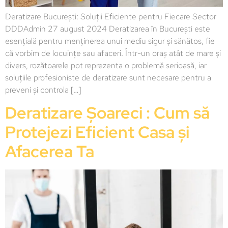
Deratizare București: Soluții Eficiente pentru Fiecare Sector
DDDAdmin 27 august 2024 Deratizarea în București este
esențială pentru menținerea unui mediu sigur și sănătos, fie
că vorbim de locuințe sau afaceri. Într-un oraș atât de mare și
divers, rozătoarele pot reprezenta o problemă serioasă, iar
soluțiile profesioniste de deratizare sunt necesare pentru a
preveni și controla […]
Deratizare Șoareci : Cum să
Protejezi Eficient Casa și
Afacerea Ta