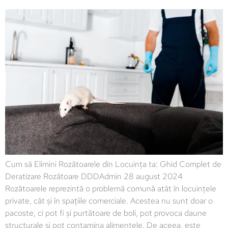
Cum să Elimini Rozătoarele din Locuința ta: Ghid Complet de
Deratizare Rozătoare DDDAdmin 28 august 2024
Rozătoarele reprezintă o problemă comună atât în locuințele
private, cât și în spațiile comerciale. Acestea nu sunt doar o
pacoste, ci pot fi și purtătoare de boli, pot provoca daune
structurale și pot contamina alimentele. De aceea, este