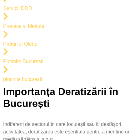
Servicii DDD
Procese și Metode
Prețuri și Oferte
Plosnite Bucuresti
plosnite bucuresti
Importanța Deratizării în
București
Indiferent de sectorul în care locuiești sau îți desfășori
activitatea, deratizarea este esențială pentru a menține un
mediu sănătos și sigur.