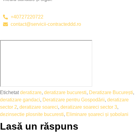
+40727220722
contact@servicii-contracteddd.ro
Etichetat
deratizare
,
deratizare bucuresti
,
Deratizare București
,
deratizare gandaci
,
Deratizare pentru Gospodării
,
deratizare
sector 2
,
deratizare soareci
,
deratizare soareci sector 3
,
dezinsectie plosnite bucuresti
,
Eliminare șoareci și șobolani
Lasă un răspuns