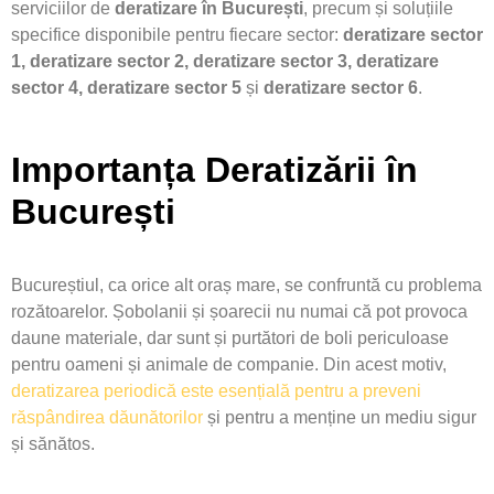
serviciilor de
deratizare în București
, precum și soluțiile
specifice disponibile pentru fiecare sector:
deratizare sector
1, deratizare sector 2, deratizare sector 3, deratizare
sector 4, deratizare sector 5
și
deratizare sector 6
.
Importanța Deratizării în
București
Bucureștiul, ca orice alt oraș mare, se confruntă cu problema
rozătoarelor. Șobolanii și șoarecii nu numai că pot provoca
daune materiale, dar sunt și purtători de boli periculoase
pentru oameni și animale de companie. Din acest motiv,
deratizarea periodică este esențială pentru a preveni
răspândirea dăunătorilor
și pentru a menține un mediu sigur
și sănătos.