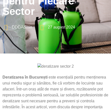
pentru Fiecare
Sector
DDDAdmin
27 august 2024
Deratizarea în București
este esențială pentru menținerea
unui mediu sigur și sănătos, fie că vorbim de locuințe sau
afaceri. Într-un oraș atât de mare și divers, rozătoarele pot
reprezenta o problemă serioasă, iar soluțiile profesioniste de
deratizare sunt necesare pentru a preveni și controla
infestările. În acest articol, vom discuta despre importanța