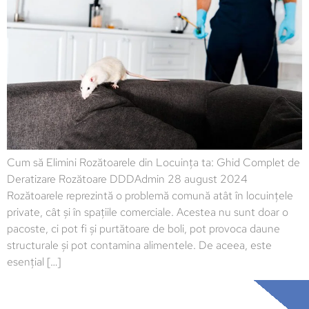
Cum să Elimini Rozătoarele din Locuința ta: Ghid Complet de
Deratizare Rozătoare DDDAdmin 28 august 2024
Rozătoarele reprezintă o problemă comună atât în locuințele
private, cât și în spațiile comerciale. Acestea nu sunt doar o
pacoste, ci pot fi și purtătoare de boli, pot provoca daune
structurale și pot contamina alimentele. De aceea, este
esențial […]