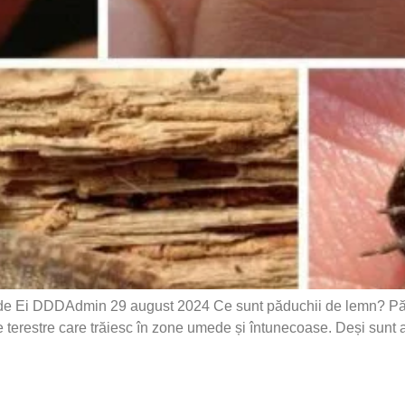
i de Ei DDDAdmin 29 august 2024 Ce sunt păduchii de lemn? Pă
 terestre care trăiesc în zone umede și întunecoase. Deși sunt 