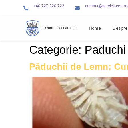
+40 727 220 722
contact@servicii-contra
Home
Despre
Categorie:
Paduchi
Păduchii de Lemn: Cum 