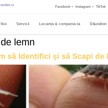
cteddd.ro
Facebook
Instagram
TikTok
 Noi
Servicii
Locuința & compania ta
Dăunători
 de lemn
să Identifici și să Scapi de 