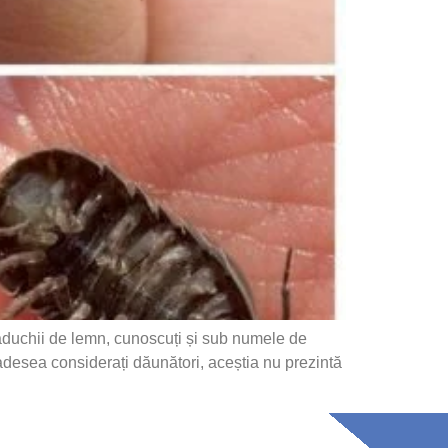
duchii de lemn, cunoscuți și sub numele de
adesea considerați dăunători, aceștia nu prezintă