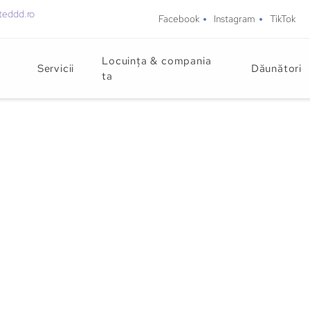
teddd.ro
Facebook
Instagram
TikTok
Locuința & compania
Servicii
Dăunători
ta