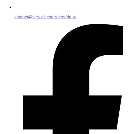
contact@servicii-contracteddd.ro