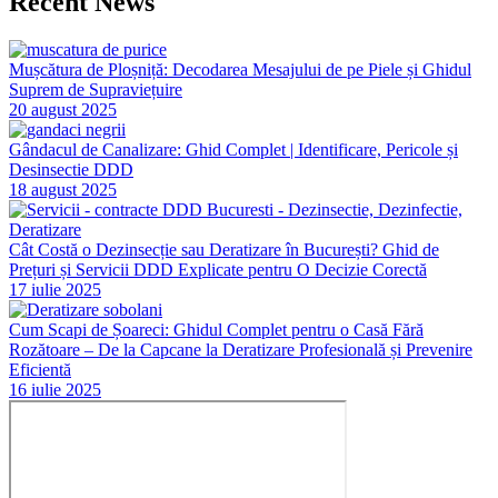
Recent News
Mușcătura de Ploșniță: Decodarea Mesajului de pe Piele și Ghidul
Suprem de Supraviețuire
20 august 2025
Gândacul de Canalizare: Ghid Complet | Identificare, Pericole și
Desinsectie DDD
18 august 2025
Cât Costă o Dezinsecție sau Deratizare în București? Ghid de
Prețuri și Servicii DDD Explicate pentru O Decizie Corectă
17 iulie 2025
Cum Scapi de Șoareci: Ghidul Complet pentru o Casă Fără
Rozătoare – De la Capcane la Deratizare Profesională și Prevenire
Eficientă
16 iulie 2025