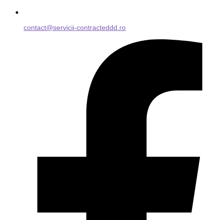
contact@servicii-contracteddd.ro