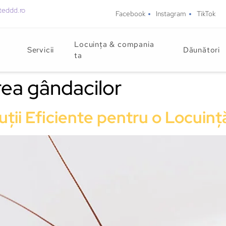
teddd.ro
Facebook
Instagram
TikTok
Locuința & compania
Servicii
Dăunători
ta
ea gândacilor
uții Eficiente pentru o Locuinț