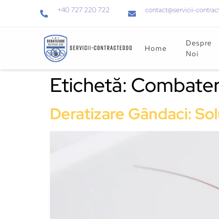
+40 727 220 722
contact@servicii-contrac
Despre
Home
Noi
Etichetă:
Combater
Deratizare Gândaci: Sol