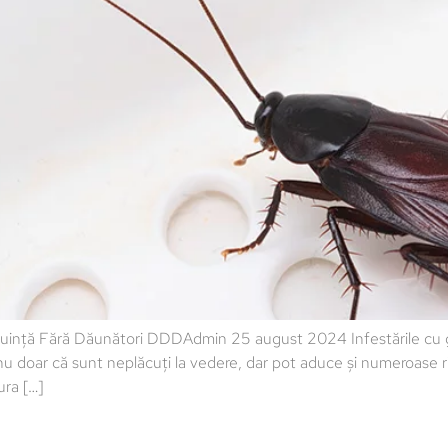
ocuință Fără Dăunători DDDAdmin 25 august 2024 Infestările cu 
 nu doar că sunt neplăcuți la vedere, dar pot aduce și numeroase 
ura […]