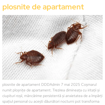
plosnite de apartament
plosnite de apartament DDDAdmin 7 mai 2025 Coșmarul
numit ploșnițe de apartament. Trezirea dimineața cu iritații și
ciupituri roșii, mâncărime persistentă și anxietatea de a împărți
spațiul personal cu acești dăunători nocturni pot transforma