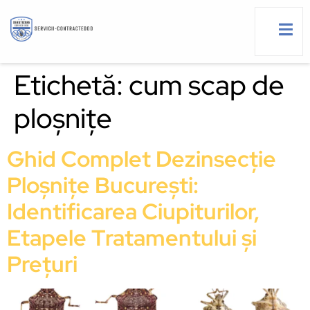
Etichetă:
cum scap de
ploșnițe
g
Ghid Complet Dezinsecție
Ploșnițe București:
Identificarea Ciupiturilor,
Etapele Tratamentului și
Prețuri