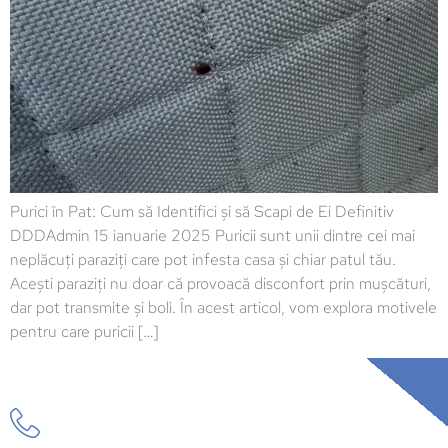
Purici în Pat: Cum să Identifici și să Scapi de Ei Definitiv
DDDAdmin 15 ianuarie 2025 Puricii sunt unii dintre cei mai
neplăcuți paraziți care pot infesta casa și chiar patul tău.
Acești paraziți nu doar că provoacă disconfort prin mușcături,
dar pot transmite și boli. În acest articol, vom explora motivele
pentru care puricii […]