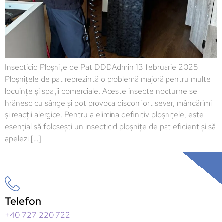
Insecticid Ploșnițe de Pat DDDAdmin 13 februarie 2025
Ploșnițele de pat reprezintă o problemă majoră pentru multe
locuințe și spații comerciale. Aceste insecte nocturne se
hrănesc cu sânge și pot provoca disconfort sever, mâncărimi
și reacții alergice. Pentru a elimina definitiv ploșnițele, este
esențial să folosești un insecticid ploșnițe de pat eficient și să
apelezi […]
Telefon
+40 727 220 722