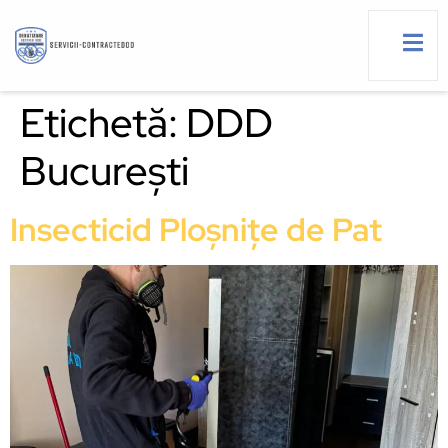
Etichetă:
DDD
București
g
Insecticid Ploșnițe de Pat