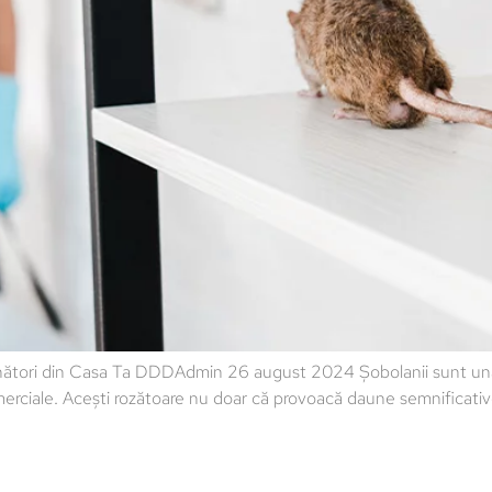
nători din Casa Ta DDDAdmin 26 august 2024 Șobolanii sunt una 
merciale. Acești rozătoare nu doar că provoacă daune semnificative p