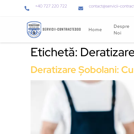
+40 727 220 722
contact@servicii-contrac
Despre
Home
Noi
Etichetă:
Deratizare
Deratizare Șobolani: Cu