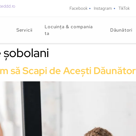
teddd.ro
Facebook
Instagram
TikTok
Locuința & compania
Servicii
Dăunători
ta
 șobolani
m să Scapi de Acești Dăunător