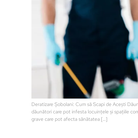
Deratizare Șobolani: Cum să Scapi de Acești Dău
dăunători care pot infesta locuințele și spațiile co
grave care pot afecta sănătatea […]