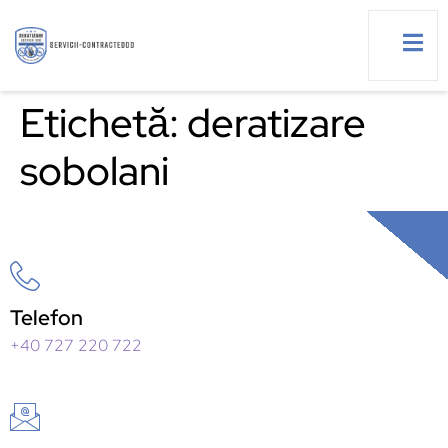
Etichetă:
deratizare
sobolani
g
Telefon
+40 727 220 722