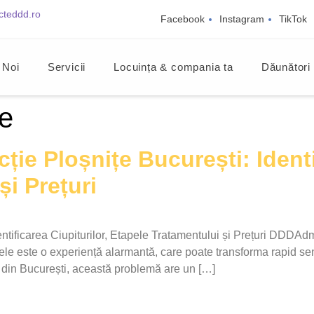
cteddd.ro
Facebook
Instagram
TikTok
 Noi
Servicii
Locuința & compania ta
Dăunători
ie
ie Ploșnițe București: Identif
și Prețuri
ntificarea Ciupiturilor, Etapele Tratamentului și Prețuri DDDAd
piele este o experiență alarmantă, care poate transforma rapid sen
ri din București, această problemă are un […]