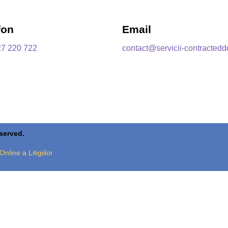
fon
Email
27 220 722
contact@servicii-contractedd
eserved.