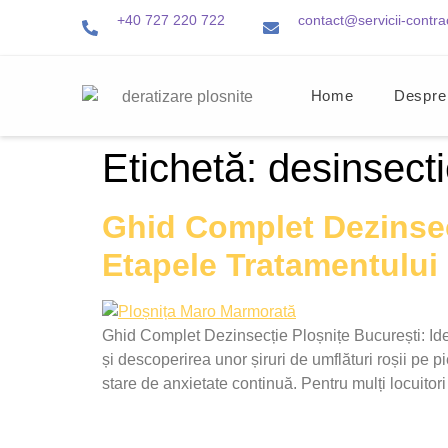
+40 727 220 722
contact@servicii-contra
Home
Despre
Etichetă:
desinsect
Ghid Complet Dezinsecț
Etapele Tratamentului 
Ghid Complet Dezinsecție Ploșnițe București: Ide
și descoperirea unor șiruri de umflături roșii pe 
stare de anxietate continuă. Pentru mulți locuito