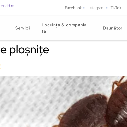
teddd.ro
Facebook
Instagram
TikTok
Locuința & compania
Servicii
Dăunători
ta
e ploșnițe
t