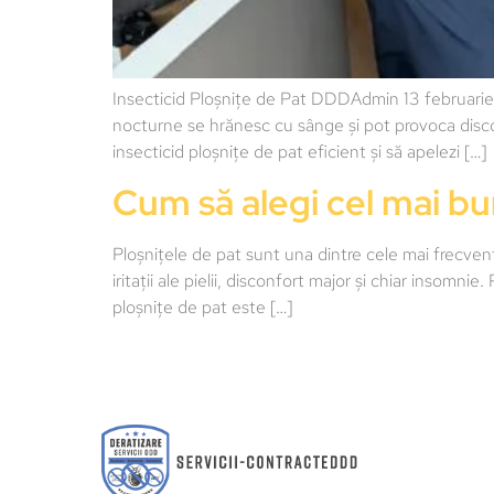
Insecticid Ploșnițe de Pat DDDAdmin 13 februarie 
nocturne se hrănesc cu sânge și pot provoca disconf
insecticid ploșnițe de pat eficient și să apelezi […]
Cum să alegi cel mai bu
Ploșnițele de pat sunt una dintre cele mai frecve
iritații ale pielii, disconfort major și chiar insomni
ploșnițe de pat este […]