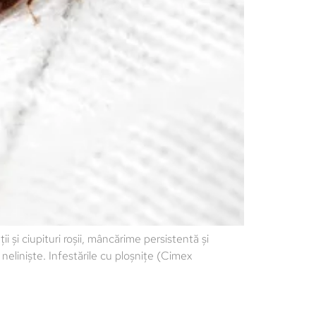
i ciupituri roșii, mâncărime persistentă și
neliniște. Infestările cu ploșnițe (Cimex