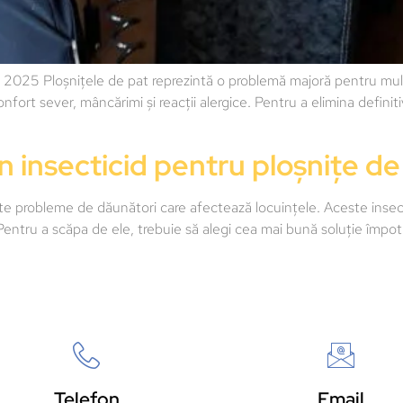
2025 Ploșnițele de pat reprezintă o problemă majoră pentru multe
ort sever, mâncărimi și reacții alergice. Pentru a elimina definitiv
n insecticid pentru ploșnițe d
nte probleme de dăunători care afectează locuințele. Aceste inse
e. Pentru a scăpa de ele, trebuie să alegi cea mai bună soluție împotr
Telefon
Email