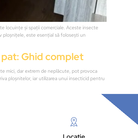
 locuințe și spații comerciale. Aceste insecte
 ploșnițele, este esențial să folosești un
e pat: Ghid complet
cte mici, dar extrem de neplăcute, pot provoca
iva ploșnitelor, iar utilizarea unui insecticid pentru
Locație