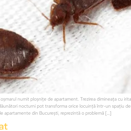
ul numit ploșnițe de apartament. Trezirea dimineața cu iritații ș
dăunători nocturni pot transforma orice locuință într-un spațiu de 
le de apartamente din București, reprezintă o problemă […]
at