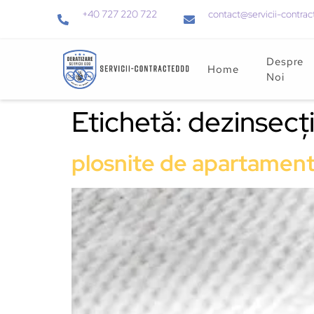
+40 727 220 722
contact@servicii-contrac
Despre
Home
Noi
Etichetă:
dezinsecți
plosnite de apartamen