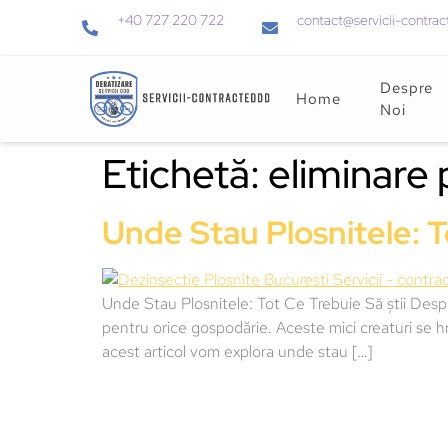
+40 727 220 722
contact@servicii-contrac
Despre
Home
Noi
Etichetă:
eliminare 
Unde Stau Plosnitele: 
Unde Stau Plosnitele: Tot Ce Trebuie Să știi De
pentru orice gospodărie. Aceste mici creaturi se h
acest articol vom explora unde stau […]