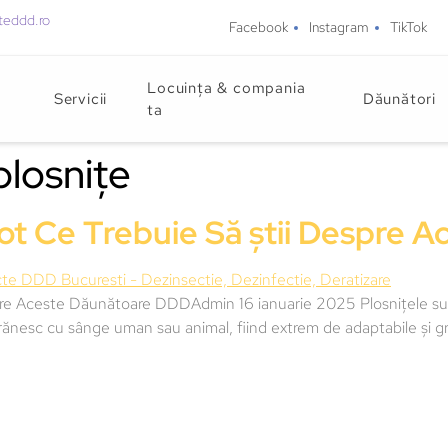
teddd.ro
Facebook
Instagram
TikTok
Locuința & compania
Servicii
Dăunători
ta
plosnițe
Tot Ce Trebuie Să știi Despre 
spre Aceste Dăunătoare DDDAdmin 16 ianuarie 2025 Plosnițele sun
rănesc cu sânge uman sau animal, fiind extrem de adaptabile și gre