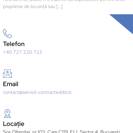
proprietar de locuință sau […]
Telefon
+40 727 220 722
Email
contact@servicii-contracteddd.ro
Locație
Sos Oltenitei, nr 103, Cam C119, Et 1, Sector 4, București