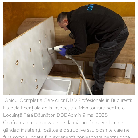
Ghidul Complet al Serviciilor DDD Profesionale în București:
Etapele Esențiale de la Inspecție la Monitorizare pentru o
Locuință Fără Dăunători DDDAdmin 9 mai 2025
Confruntarea cu o invazie de dăunători, fie că vorbim de
gândaci insistenți, rozătoare distructive sau ploșnițe care ne
fură somnul, poate fi o experiență copleșitoare pentru orice