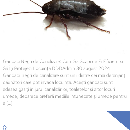
Gândaci Negri de Canalizare: Cum Să Scapi de Ei Eficient și
Să Îți Protejezi Locuința DDDAdmin 30 august 2024
Gândacii negri de canalizare sunt unii dintre cei mai deranjanți
dăunători care pot invada locuința. Acești gândaci sunt
adesea găsiți în jurul canalizărilor, toaletelor și altor locuri
umede, deoarece preferă mediile întunecate și umede pentru
a […]