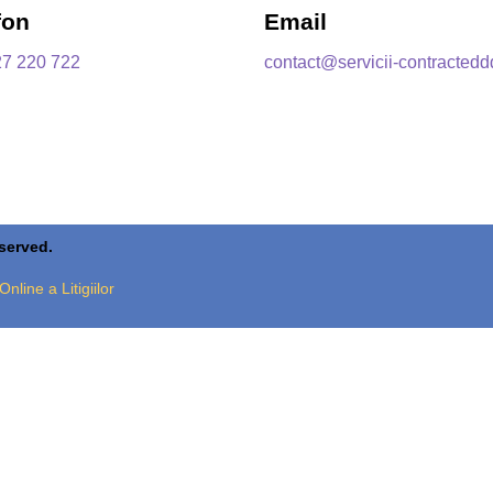
fon
Email
27 220 722
contact@servicii-contractedd
eserved.