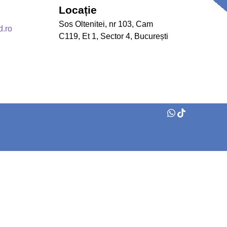
Locație
Sos Oltenitei, nr 103, Cam
d.ro
C119, Et 1, Sector 4, București