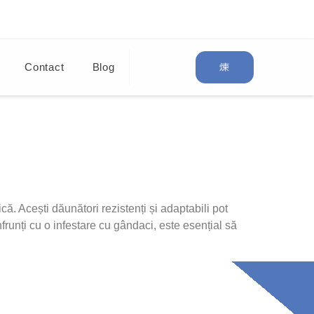
Contact
Blog
 Acești dăunători rezistenți și adaptabili pot
runți cu o infestare cu gândaci, este esențial să