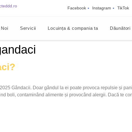
cteddd.ro
Facebook
Instagram
TikTok
 Noi
Servicii
Locuința & compania ta
Dăunători
gandaci
aci?
 Gândacii. Doar gândul la ei poate provoca repulsie și panică.
nd boli, contaminând alimente și provocând alergii. Dacă te conf