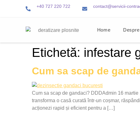
+40 727 220 722
contact@servicii-contra
Home
Despre
Etichetă:
infestare 
Cum sa scap de gand
Cum sa scap de gandaci? DDDAdmin 16 martie 2025
transforma o casă curată într-un coșmar, răspândi
acționezi rapid și eficient pentru a […]