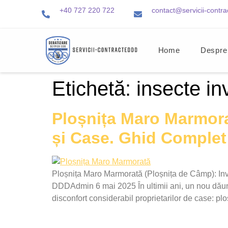
+40 727 220 722
contact@servicii-contra
Home
Despre
Etichetă:
insecte in
Ploșnița Maro Marmora
și Case. Ghid Complet 
Ploșnița Maro Marmorată (Ploșnița de Câmp): Inv
DDDAdmin 6 mai 2025 În ultimii ani, un nou dăună
disconfort considerabil proprietarilor de case: 