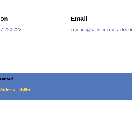
fon
Email
27 220 722
contact@servicii-contractedd
eserved.