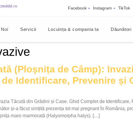
cteddd.ro
Facebook
Instagram
TikTok
 Noi
Servicii
Locuința & compania ta
Dăunători
vazive
tă (Ploșnița de Câmp): Invazi
de Identificare, Prevenire și
azia Tăcută din Grădini și Case. Ghid Complet de Identificare,
tor și-a făcut simțită prezența tot mai pregnant în România, p
ploșnița maro marmorată (Halyomorpha halys). […]