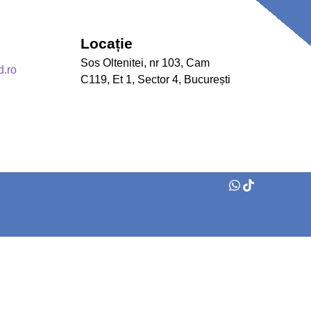
Locație
Sos Oltenitei, nr 103, Cam
d.ro
C119, Et 1, Sector 4, București