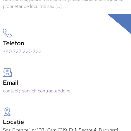
proprietar de locuință sau […]
Telefon
+40 727 220 722
Email
contact@servicii-contracteddd.ro
Locație
Sos Oltenitei, nr 103, Cam C119, Et 1, Sector 4, București