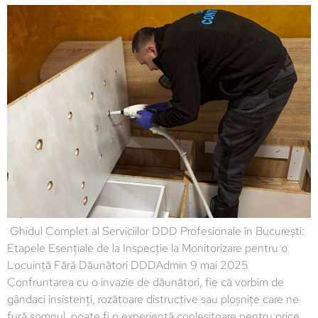
Ghidul Complet al Serviciilor DDD Profesionale în București:
Etapele Esențiale de la Inspecție la Monitorizare pentru o
Locuință Fără Dăunători DDDAdmin 9 mai 2025
Confruntarea cu o invazie de dăunători, fie că vorbim de
gândaci insistenți, rozătoare distructive sau ploșnițe care ne
fură somnul, poate fi o experiență copleșitoare pentru orice