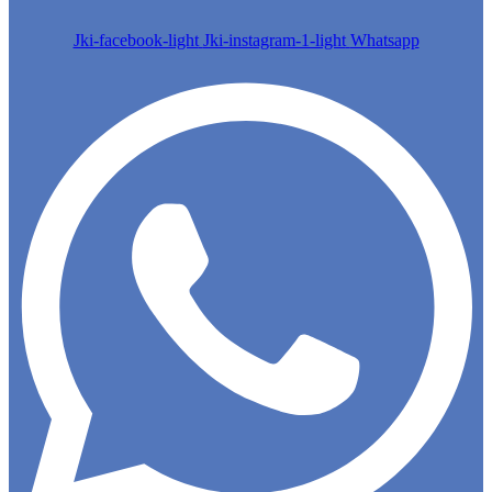
Jki-facebook-light
Jki-instagram-1-light
Whatsapp