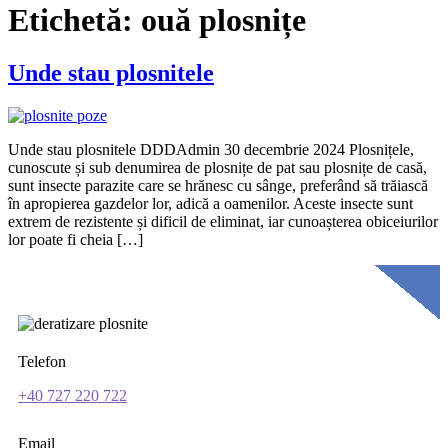
Etichetă:
ouă plosnițe
Unde stau plosnitele
Unde stau plosnitele DDDAdmin 30 decembrie 2024 Plosnițele,
cunoscute și sub denumirea de plosnițe de pat sau plosnițe de casă,
sunt insecte parazite care se hrănesc cu sânge, preferând să trăiască
în apropierea gazdelor lor, adică a oamenilor. Aceste insecte sunt
extrem de rezistente și dificil de eliminat, iar cunoașterea obiceiurilor
lor poate fi cheia […]
Telefon
+40 727 220 722
Email