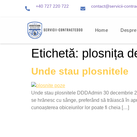
+40 727 220 722
contact@servicii-contra
Home
Despre
Etichetă:
plosnița d
Unde stau plosnitele
Unde stau plosnitele DDDAdmin 30 decembrie 2024
se hrănesc cu sânge, preferând să trăiască în apro
cunoașterea obiceiurilor lor poate fi cheia […]