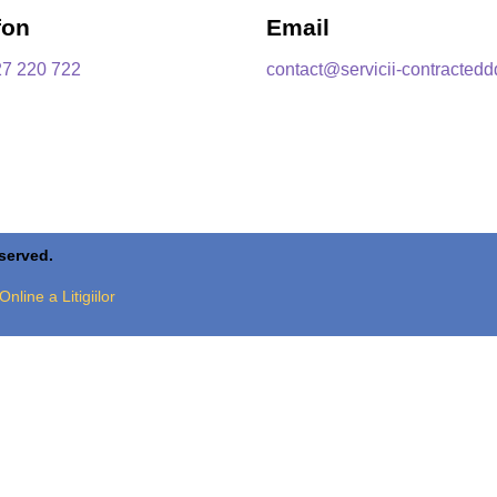
fon
Email
27 220 722
contact@servicii-contractedd
eserved.