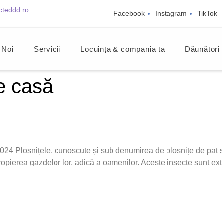
cteddd.ro
Facebook
Instagram
TikTok
 Noi
Servicii
Locuința & compania ta
Dăunători
e casă
 Plosnițele, cunoscute și sub denumirea de plosnițe de pat sa
pierea gazdelor lor, adică a oamenilor. Aceste insecte sunt extrem