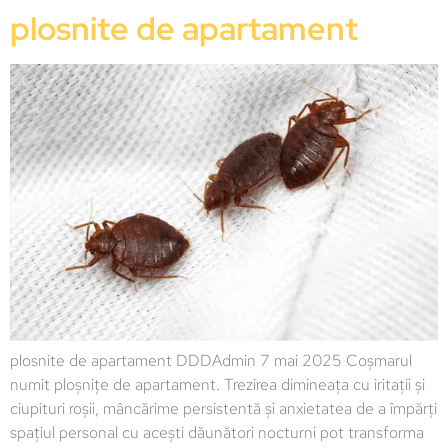
plosnite de apartament
plosnite de apartament DDDAdmin 7 mai 2025 Coșmarul
numit ploșnițe de apartament. Trezirea dimineața cu iritații și
ciupituri roșii, mâncărime persistentă și anxietatea de a împărți
spațiul personal cu acești dăunători nocturni pot transforma