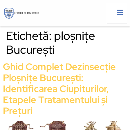
Etichetă:
ploșnițe
București
g
Ghid Complet Dezinsecție
Ploșnițe București:
Identificarea Ciupiturilor,
Etapele Tratamentului și
Prețuri