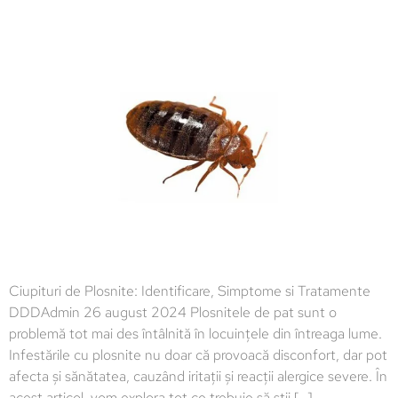
Ciupituri de Plosnite: Identificare, Simptome si Tratamente
DDDAdmin 26 august 2024 Plosnitele de pat sunt o
problemă tot mai des întâlnită în locuințele din întreaga lume.
Infestările cu plosnite nu doar că provoacă disconfort, dar pot
afecta și sănătatea, cauzând iritații și reacții alergice severe. În
acest articol, vom explora tot ce trebuie să știi […]