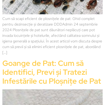
Cum să scapi eficient de plosnițele de pat: Ghid complet
pentru dezinsecție și deratizare DDDAdmin 24 septembrie
2024 Plosnițele de pat sunt dăunători neplăcuți care pot
invada locuințele și hotelurile, afectând calitatea somnului și
igiena generală a spațiului. În acest articol vom discuta despre
cum să previi și să elimini eficient plosnițele de pat, abordând
[…]
Goange de Pat: Cum să
Identifici, Previ și Tratezi
Infestările cu Ploșnițe de Pat