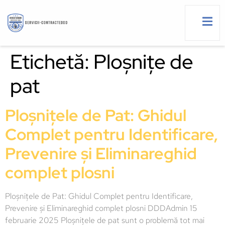
Etichetă:
Ploșnițe de
pat
g
Ploșnițele de Pat: Ghidul
Complet pentru Identificare,
Prevenire și Eliminareghid
complet plosni
Ploșnițele de Pat: Ghidul Complet pentru Identificare,
Prevenire și Eliminareghid complet plosni DDDAdmin 15
februarie 2025 Ploșnițele de pat sunt o problemă tot mai