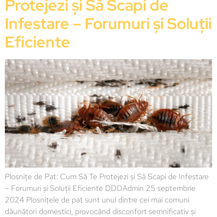
Protejezi și Să Scapi de
Infestare – Forumuri și Soluții
Eficiente
Plosnițe de Pat: Cum Să Te Protejezi și Să Scapi de Infestare
– Forumuri și Soluții Eficiente DDDAdmin 25 septembrie
2024 Plosnițele de pat sunt unul dintre cei mai comuni
dăunători domestici, provocând disconfort semnificativ și