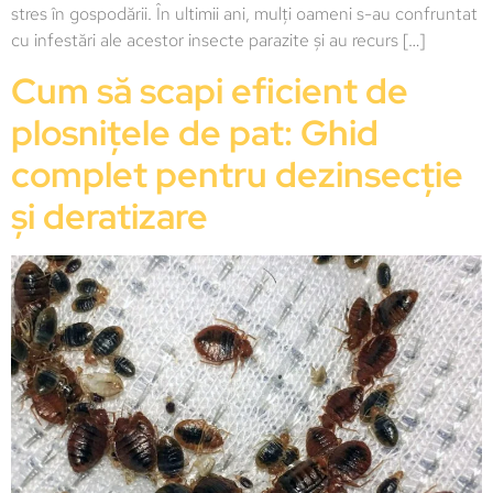
stres în gospodării. În ultimii ani, mulți oameni s-au confruntat
cu infestări ale acestor insecte parazite și au recurs […]
Cum să scapi eficient de
plosnițele de pat: Ghid
complet pentru dezinsecție
și deratizare