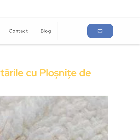
Contact
Blog
tările cu Ploșnițe de