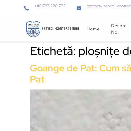
+40 727 220 722
contact@servicii-contrac
Despre
Home
Noi
Etichetă:
ploșnițe d
Goange de Pat: Cum să Id
Pat