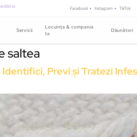
teddd.ro
Facebook
Instagram
TikTok
Locuința & compania
Servicii
Dăunători
ta
e saltea
entifici, Previ și Tratezi Infes