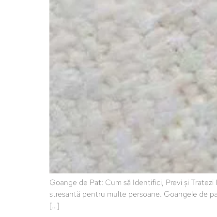
Goange de Pat: Cum să Identifici, Previ și Trate
stresantă pentru multe persoane. Goangele de pat
[…]