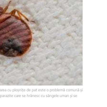
area cu ploșnițe de pat este o problemă comună și
parazite care se hrănesc cu sângele uman și se