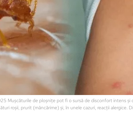
Mușcăturile de ploșnițe pot fi o sursă de disconfort intens și d
ri roșii, prurit (mâncărime) și, în unele cazuri, reacții alergice. D