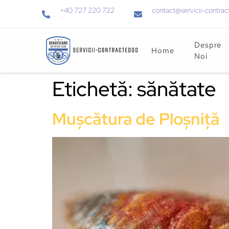
+40 727 220 722
contact@servicii-contrac
Despre
Home
Noi
Etichetă:
sănătate
Mușcătura de Ploșniță