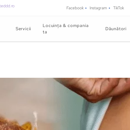
teddd.ro
Facebook
Instagram
TikTok
Locuința & compania
Servicii
Dăunători
ta