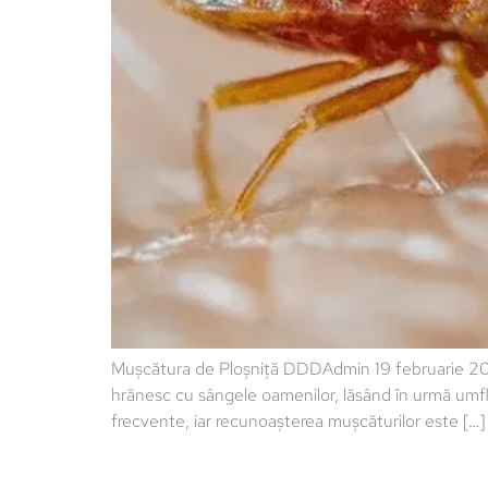
Mușcătura de Ploșniță DDDAdmin 19 februarie 2025 
hrănesc cu sângele oamenilor, lăsând în urmă umflătu
frecvente, iar recunoașterea mușcăturilor este […]