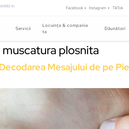
teddd.ro
Facebook
Instagram
TikTok
Locuința & compania
Servicii
Dăunători
ta
muscatura plosnita
 Decodarea Mesajului de pe Pie