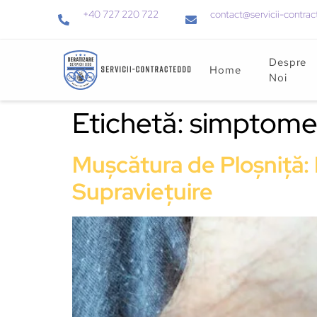
+40 727 220 722
contact@servicii-contrac
Despre
Home
Noi
Etichetă:
simptome 
Mușcătura de Ploșniță:
Supraviețuire