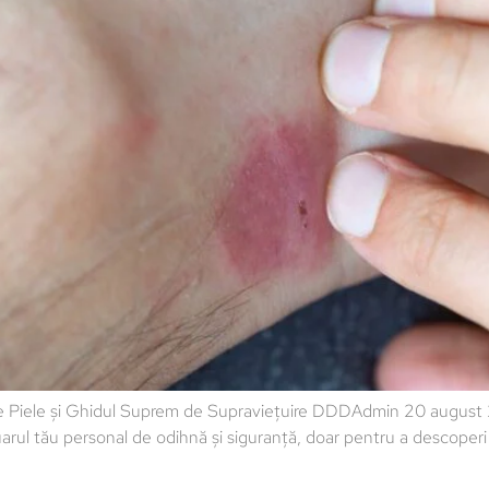
e Piele și Ghidul Suprem de Supraviețuire DDDAdmin 20 august 2
uarul tău personal de odihnă și siguranță, doar pentru a descoperi 