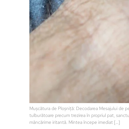
Mușcătura de Ploșniță: Decodarea Mesajului de p
tulburătoare precum trezirea în propriul pat, sanct
mâncărime iritantă. Mintea începe imediat […]