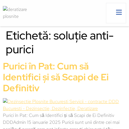
Etichetă:
soluție anti-
g
purici
Purici în Pat: Cum să
Identifici și să Scapi de Ei
Definitiv
Purici în Pat: Cum să Identifici și să Scapi de Ei Definitiv
DDDAdmin 15 ianuarie 2025 Puricii sunt unii dintre cei mai