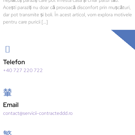
neplăcuți paraziți care pot infesta casa și chiar patul tău.
Acești paraziți nu doar că provoacă disconfort prin mușcături,
dar pot transmite și boli. În acest articol, vom explora motivele
pentru care puricii […]
Telefon
+40 727 220 722
Email
contact@servicii-contracteddd.ro