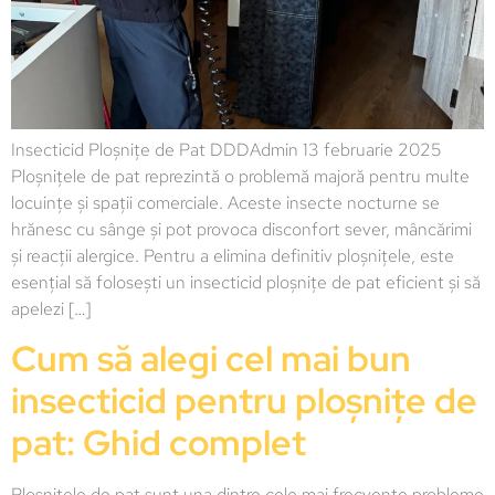
Insecticid Ploșnițe de Pat DDDAdmin 13 februarie 2025
Ploșnițele de pat reprezintă o problemă majoră pentru multe
locuințe și spații comerciale. Aceste insecte nocturne se
hrănesc cu sânge și pot provoca disconfort sever, mâncărimi
și reacții alergice. Pentru a elimina definitiv ploșnițele, este
esențial să folosești un insecticid ploșnițe de pat eficient și să
apelezi […]
Cum să alegi cel mai bun
insecticid pentru ploșnițe de
pat: Ghid complet
Ploșnițele de pat sunt una dintre cele mai frecvente probleme