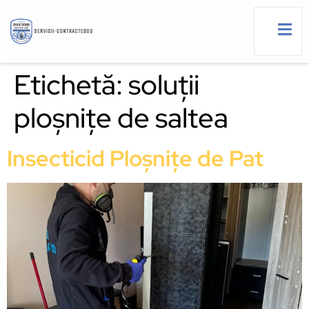
Etichetă:
soluții
ploșnițe de saltea
g
Insecticid Ploșnițe de Pat