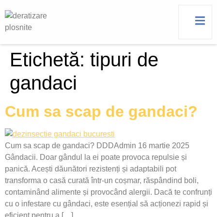
Etichetă:
tipuri de
gandaci
Cum sa scap de gandaci?
Cum sa scap de gandaci? DDDAdmin 16 martie 2025
Gândacii. Doar gândul la ei poate provoca repulsie și
panică. Acești dăunători rezistenți și adaptabili pot
transforma o casă curată într-un coșmar, răspândind boli,
contaminând alimente și provocând alergii. Dacă te confrunți
cu o infestare cu gândaci, este esențial să acționezi rapid și
eficient pentru a […]