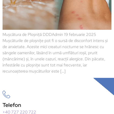
Mușcătura de Ploșniță DDDAdmin 19 februarie 2025
Mușcăturile de ploșnițe pot fi o sursă de disconfort intens și
de anxietate. Aceste mici creaturi nocturne se hrănesc cu
sângele oamenilor, lăsând în urmă umflături roșii, prurit
(mâncărime) și, în unele cazuri, reacții alergice. Din păcate,
infestările cu ploșnițe sunt tot mai frecvente, iar
recunoașterea mușcăturilor este […]
Telefon
+40 727 220 722