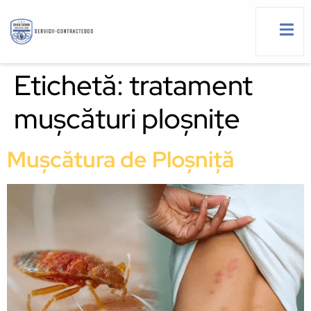
Etichetă:
tratament
mușcături ploșnițe
g
Mușcătura de Ploșniță