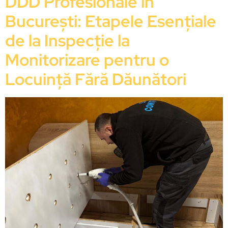
DDD Profesionale în
București: Etapele Esențiale
de la Inspecție la
Monitorizare pentru o
Locuință Fără Dăunători