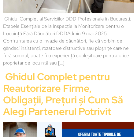
Ghidul Complet al Serviciilor DDD Profesionale în București:
Etapele Esențiale de la Inspecție la Monitorizare pentru o
Locuință Fără Dăunători DDDAdmin 9 mai 2025
Confruntarea cu o invazie de dăunători, fie că vorbim de
gândaci insistenți, rozătoare distructive sau ploșnițe care ne
fură somnul, poate fi o experiență copleșitoare pentru orice
proprietar de locuință sau […]
Ghidul Complet pentru
Reautorizare Firme,
Obligații, Prețuri și Cum Să
Alegi Partenerul Potrivit