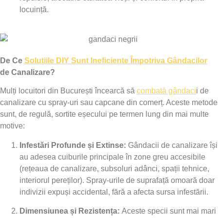
locuință.
De Ce
Soluțiile DIY Sunt Ineficiente Împotriva Gândacilor
de Canalizare?
Mulți locuitori din București încearcă să
combată gândaci
i de
canalizare cu spray-uri sau capcane din comerț. Aceste metode
sunt, de regulă, sortite eșecului pe termen lung din mai multe
motive:
Infestări Profunde și Extinse:
Gândacii de canalizare își
au adesea cuiburile principale în zone greu accesibile
(rețeaua de canalizare, subsoluri adânci, spații tehnice,
interiorul pereților). Spray-urile de suprafață omoară doar
indivizii expuși accidental, fără a afecta sursa infestării.
Dimensiunea și Rezistența:
Aceste specii sunt mai mari