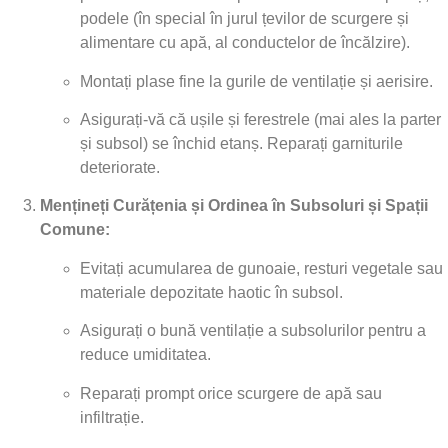
podele (în special în jurul țevilor de scurgere și
alimentare cu apă, al conductelor de încălzire).
Montați plase fine la gurile de ventilație și aerisire.
Asigurați-vă că ușile și ferestrele (mai ales la parter
și subsol) se închid etanș. Reparați garniturile
deteriorate.
Mențineți Curățenia și Ordinea în Subsoluri și Spații
Comune:
Evitați acumularea de gunoaie, resturi vegetale sau
materiale depozitate haotic în subsol.
Asigurați o bună ventilație a subsolurilor pentru a
reduce umiditatea.
Reparați prompt orice scurgere de apă sau
infiltrație.