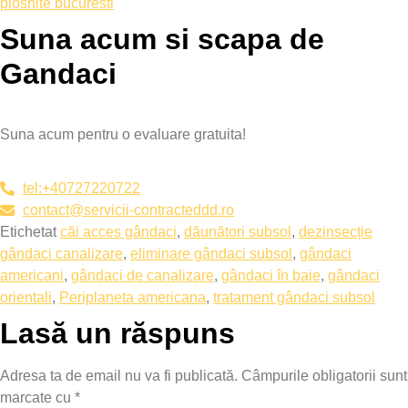
plosnite bucuresti
Suna acum si scapa de
Gandaci
Suna acum pentru o evaluare gratuita!
tel:+40727220722
contact@servicii-contracteddd.ro
Etichetat
căi acces gândaci
,
dăunători subsol
,
dezinsecție
gândaci canalizare
,
eliminare gândaci subsol
,
gândaci
americani
,
gândaci de canalizare
,
gândaci în baie
,
gândaci
orientali
,
Periplaneta americana
,
tratament gândaci subsol
Lasă un răspuns
Adresa ta de email nu va fi publicată.
Câmpurile obligatorii sunt
marcate cu
*