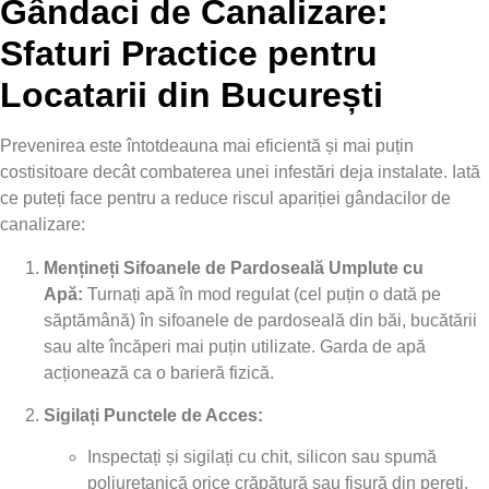
Gândaci de Canalizare:
Sfaturi Practice pentru
Locatarii din București
Prevenirea este întotdeauna mai eficientă și mai puțin
costisitoare decât combaterea unei infestări deja instalate. Iată
ce puteți face pentru a reduce riscul apariției gândacilor de
canalizare:
Mențineți Sifoanele de Pardoseală Umplute cu
Apă:
Turnați apă în mod regulat (cel puțin o dată pe
săptămână) în sifoanele de pardoseală din băi, bucătării
sau alte încăperi mai puțin utilizate. Garda de apă
acționează ca o barieră fizică.
Sigilați Punctele de Acces:
Inspectați și sigilați cu chit, silicon sau spumă
poliuretanică orice crăpătură sau fisură din pereți,