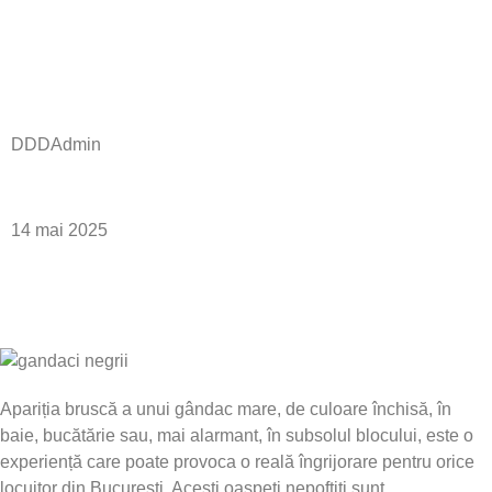
Dezinsecție Eficientă
și Prevenire
DDDAdmin
14 mai 2025
Apariția bruscă a unui gândac mare, de culoare închisă, în
baie, bucătărie sau, mai alarmant, în subsolul blocului, este o
experiență care poate provoca o reală îngrijorare pentru orice
locuitor din București. Acești oaspeți nepoftiți sunt