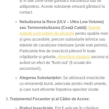
și în alte zone unde gândacii tranzitează sau se
adăpostesc. Aceste substanțe omoară gândacii la
contact.
Nebulizarea la Rece (ULV – Ultra Low Volume)
sau Termonebulizarea (Ceață Caldă):
Aceste
metode sunt extrem de eficiente
pentru spațiile mari
și greu accesibile, precum subsolurile tehnice sau
rețelele de canalizare interioare (unde este permis).
Particulele fine de insecticid pătrund în toate
crăpăturile și golurile,
eliminând gândacii
ascunși și
având un efect de “flush-out” (îi scoate din
ascunzișuri).
Alegerea Substanțelor:
Se utilizează insecticide
cu remanență bună, adecvate pentru medii umede,
și care sunt eficiente împotriva speciilor vizate.
Tratamentul Focarelor și al Căilor de Acces:
Prafuri Insecticide:
Pot fi aplicate în crăpături