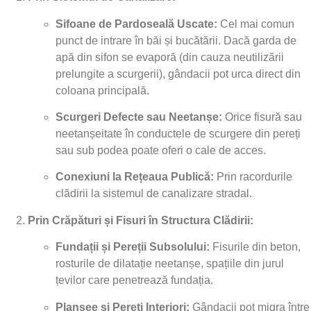
Sifoane de Pardoseală Uscate:
Cel mai comun
punct de intrare în băi și bucătării. Dacă garda de
apă din sifon se evaporă (din cauza neutilizării
prelungite a scurgerii), gândacii pot urca direct din
coloana principală.
Scurgeri Defecte sau Neetanșe:
Orice fisură sau
neetanșeitate în conductele de scurgere din pereți
sau sub podea poate oferi o cale de acces.
Conexiuni la Rețeaua Publică:
Prin racordurile
clădirii la sistemul de canalizare stradal.
Prin Crăpături și Fisuri în Structura Clădirii:
Fundații și Pereții Subsolului:
Fisurile din beton,
rosturile de dilatație neetanșe, spațiile din jurul
țevilor care penetrează fundația.
Planșee și Pereți Interiori:
Gândacii pot migra între