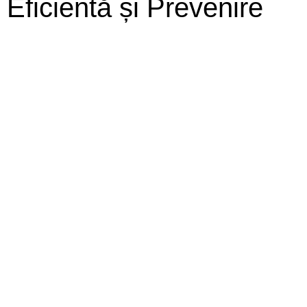
Eficientă și Prevenire
Alertă în Subsoluri și
Apartamente: Cum
Scapi de Gândacii de
Canalizare
(Americani/Orientali)
în București – Ghid
Complet de