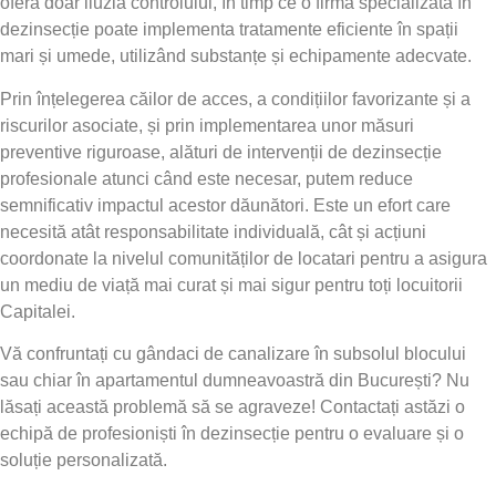
oferă doar iluzia controlului, în timp ce o firmă specializată în
dezinsecție poate implementa tratamente eficiente în spații
mari și umede, utilizând substanțe și echipamente adecvate.
Prin înțelegerea căilor de acces, a condițiilor favorizante și a
riscurilor asociate, și prin implementarea unor măsuri
preventive riguroase, alături de intervenții de dezinsecție
profesionale atunci când este necesar, putem reduce
semnificativ impactul acestor dăunători. Este un efort care
necesită atât responsabilitate individuală, cât și acțiuni
coordonate la nivelul comunităților de locatari pentru a asigura
un mediu de viață mai curat și mai sigur pentru toți locuitorii
Capitalei.
Vă confruntați cu gândaci de canalizare în subsolul blocului
sau chiar în apartamentul dumneavoastră din București? Nu
lăsați această problemă să se agraveze! Contactați astăzi o
echipă de profesioniști în dezinsecție pentru o evaluare și o
soluție personalizată.