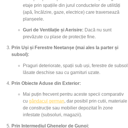
etaje prin spațiile din jurul conductelor de utilități
(apă, încălzire, gaze, electrice) care traversează
planșeele.
Guri de Ventilație și Aerisire:
Dacă nu sunt
prevăzute cu plase de protecție fine.
Prin Uși și Ferestre Neetanșe (mai ales la parter și
subsol):
Praguri deteriorate, spații sub uși, ferestre de subsol
lăsate deschise sau cu garnituri uzate.
Prin Obiecte Aduse din Exterior:
Mai puțin frecvent pentru aceste specii comparativ
cu
gândacul german
, dar posibil prin cutii, materiale
de construcție sau mobilier depozitat în zone
infestate (subsoluri, magazii).
Prin Intermediul Ghenelor de Gunoi: