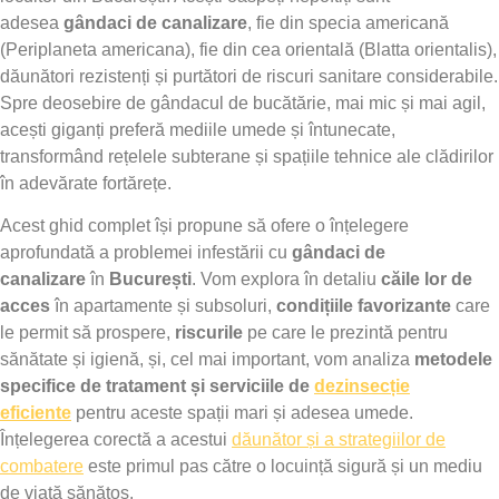
adesea
gândaci de canalizare
, fie din specia americană
(
Periplaneta americana
), fie din cea orientală (
Blatta orientalis
),
dăunători rezistenți și purtători de riscuri sanitare considerabile.
Spre deosebire de gândacul de bucătărie, mai mic și mai agil,
acești giganți preferă mediile umede și întunecate,
transformând rețelele subterane și spațiile tehnice ale clădirilor
în adevărate fortărețe.
Acest ghid complet își propune să ofere o înțelegere
aprofundată a problemei infestării cu
gândaci de
canalizare
în
București
. Vom explora în detaliu
căile lor de
acces
în apartamente și subsoluri,
condițiile favorizante
care
le permit să prospere,
riscurile
pe care le prezintă pentru
sănătate și igienă, și, cel mai important, vom analiza
metodele
specifice de tratament și serviciile de
dezinsecție
eficiente
pentru aceste spații mari și adesea umede.
Înțelegerea corectă a acestui
dăunător și a strategiilor de
combatere
este primul pas către o locuință sigură și un mediu
de viață sănătos.