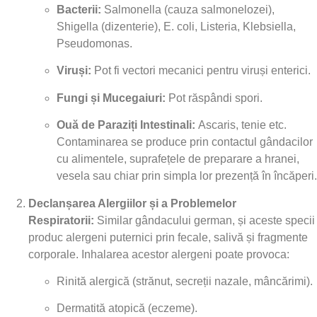
Bacterii:
Salmonella (cauza salmonelozei),
Shigella (dizenterie), E. coli, Listeria, Klebsiella,
Pseudomonas.
Viruși:
Pot fi vectori mecanici pentru viruși enterici.
Fungi și Mucegaiuri:
Pot răspândi spori.
Ouă de Paraziți Intestinali:
Ascaris, tenie etc.
Contaminarea se produce prin contactul gândacilor
cu alimentele, suprafețele de preparare a hranei,
vesela sau chiar prin simpla lor prezență în încăperi.
Declanșarea Alergiilor și a Problemelor
Respiratorii:
Similar gândacului german, și aceste specii
produc alergeni puternici prin fecale, salivă și fragmente
corporale. Inhalarea acestor alergeni poate provoca:
Rinită alergică (strănut, secreții nazale, mâncărimi).
Dermatită atopică (eczeme).