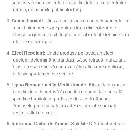
și adesea mai rezistente la insecticidele cu concentrație
redusă, disponibile publicului larg.
Acces Limitatt:
Utilizatorii casnici nu au echipamentul și
cunoștințele necesare pentru a trata eficient zonele
extinse și greu accesibile precum subsolurile tehnice sau
rețelele de scurgere.
Efect Repelent:
Unele produse pot avea un efect
repelent, determinând gândacii să se retragă mai adânc
în ascunzișuri sau să migreze către alte zone neatinse,
inclusiv apartamentele vecine.
Lipsa Remanenței în Medii Umede:
Eficacitatea multor
insecticide este redusă în condiții de umiditate ridicată,
specifice habitatelor preferate de acești gândaci.
Produsele profesionale au adesea formule speciale
pentru astfel de medii.
Ignorarea Căilor de Acces:
Soluțiile DIY nu abordează