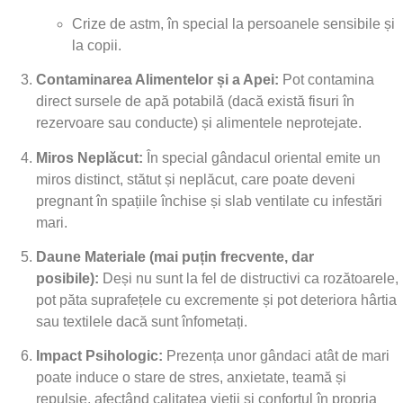
Crize de astm, în special la persoanele sensibile și
la copii.
Contaminarea Alimentelor și a Apei:
Pot contamina
direct sursele de apă potabilă (dacă există fisuri în
rezervoare sau conducte) și alimentele neprotejate.
Miros Neplăcut:
În special gândacul oriental emite un
miros distinct, stătut și neplăcut, care poate deveni
pregnant în spațiile închise și slab ventilate cu infestări
mari.
Daune Materiale (mai puțin frecvente, dar
posibile):
Deși nu sunt la fel de distructivi ca rozătoarele,
pot păta suprafețele cu excremente și pot deteriora hârtia
sau textilele dacă sunt înfometați.
Impact Psihologic:
Prezența unor gândaci atât de mari
poate induce o stare de stres, anxietate, teamă și
repulsie, afectând calitatea vieții și confortul în propria