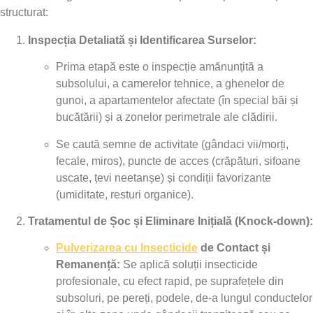
structurat:
Inspecția Detaliată și Identificarea Surselor:
Prima etapă este o inspecție amănunțită a
subsolului, a camerelor tehnice, a ghenelor de
gunoi, a apartamentelor afectate (în special băi și
bucătării) și a zonelor perimetrale ale clădirii.
Se caută semne de activitate (gândaci vii/morți,
fecale, miros), puncte de acces (crăpături, sifoane
uscate, țevi neetanșe) și condiții favorizante
(umiditate, resturi organice).
Tratamentul de Șoc și Eliminare Inițială (Knock-down):
Pulverizarea cu Insecticide
de Contact și
Remanență:
Se aplică soluții insecticide
profesionale, cu efect rapid, pe suprafețele din
subsoluri, pe pereți, podele, de-a lungul conductelor