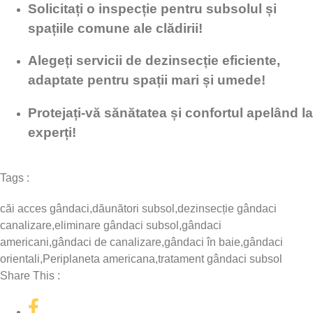
Solicitați o inspecție pentru subsolul și
spațiile comune ale clădirii!
Alegeți servicii de dezinsecție eficiente,
adaptate pentru spații mari și umede!
Protejați-vă sănătatea și confortul apelând la
experți!
Tags :
căi acces gândaci
,
dăunători subsol
,
dezinsecție gândaci
canalizare
,
eliminare gândaci subsol
,
gândaci
americani
,
gândaci de canalizare
,
gândaci în baie
,
gândaci
orientali
,
Periplaneta americana
,
tratament gândaci subsol
Share This :