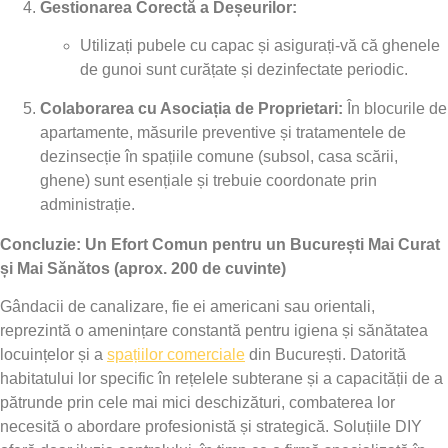
Gestionarea Corectă a Deșeurilor:
Utilizați pubele cu capac și asigurați-vă că ghenele
de gunoi sunt curățate și dezinfectate periodic.
Colaborarea cu Asociația de Proprietari:
În blocurile de
apartamente, măsurile preventive și tratamentele de
dezinsecție în spațiile comune (subsol, casa scării,
ghene) sunt esențiale și trebuie coordonate prin
administrație.
Concluzie: Un Efort Comun pentru un București Mai Curat
și Mai Sănătos (aprox. 200 de cuvinte)
Gândacii de canalizare, fie ei americani sau orientali,
reprezintă o amenințare constantă pentru igiena și sănătatea
locuințelor și a
spațiilor comerciale
din București. Datorită
habitatului lor specific în rețelele subterane și a capacității de a
pătrunde prin cele mai mici deschizături, combaterea lor
necesită o abordare profesionistă și strategică. Soluțiile DIY