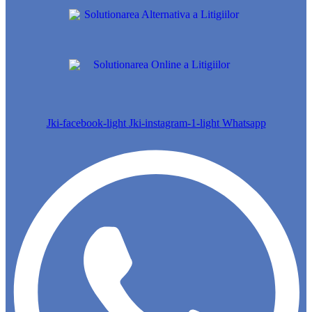
Jki-facebook-light
Jki-instagram-1-light
Whatsapp