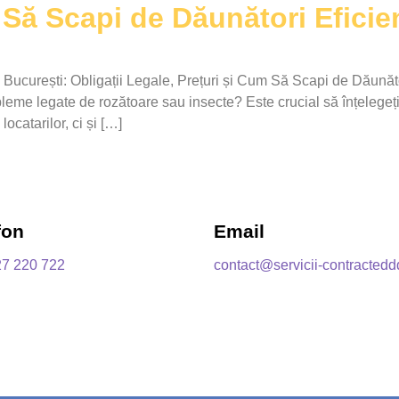
 Să Scapi de Dăunători Eficie
ri București: Obligații Legale, Prețuri și Cum Să Scapi de Dăună
bleme legate de rozătoare sau insecte? Este crucial să înțelegeți 
locatarilor, ci și […]
fon
Email
27 220 722
contact@servicii-contractedd