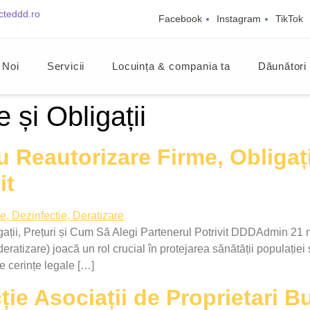
cteddd.ro
Facebook
Instagram
TikTok
 Noi
Servicii
Locuința & compania ta
Dăunători
e și Obligații
Reautorizare Firme, Obligați
it
ții, Prețuri și Cum Să Alegi Partenerul Potrivit DDDAdmin 21 ma
eratizare) joacă un rol crucial în protejarea sănătății populației 
de cerințe legale […]
ie Asociații de Proprietari Bu