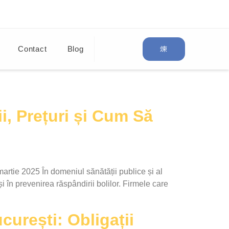
Contact
Blog
i, Prețuri și Cum Să
rtie 2025 În domeniul sănătății publice și al
și în prevenirea răspândirii bolilor. Firmele care
curești: Obligații