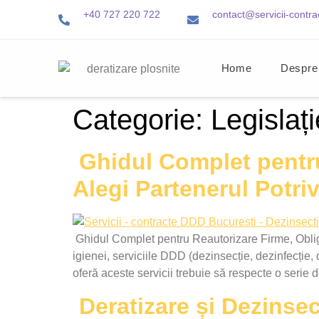
+40 727 220 722
contact@servicii-contra
Home
Despre
Categorie:
Legislați
Ghidul Complet pentru 
Alegi Partenerul Potriv
Ghidul Complet pentru Reautorizare Firme, Obliga
igienei, serviciile DDD (dezinsecție, dezinfecție, d
oferă aceste servicii trebuie să respecte o serie 
Deratizare și Dezinsecț