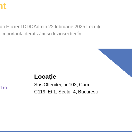
nt
tori Eficient DDDAdmin 22 februarie 2025 Locuiți
importanța deratizării și dezinsecției în
Locație
Sos Oltenitei, nr 103, Cam
d.ro
C119, Et 1, Sector 4, București