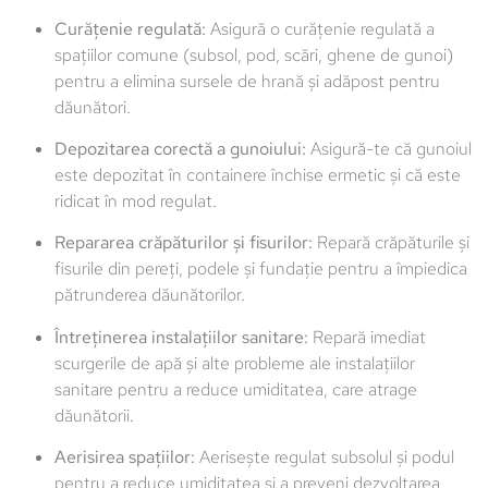
Curățenie regulată:
Asigură o curățenie regulată a
spațiilor comune (subsol, pod, scări, ghene de gunoi)
pentru a elimina sursele de hrană și adăpost pentru
dăunători.
Depozitarea corectă a gunoiului:
Asigură-te că gunoiul
este depozitat în containere închise ermetic și că este
ridicat în mod regulat.
Repararea crăpăturilor și fisurilor:
Repară crăpăturile și
fisurile din pereți, podele și fundație pentru a împiedica
pătrunderea dăunătorilor.
Întreținerea instalațiilor sanitare:
Repară imediat
scurgerile de apă și alte probleme ale instalațiilor
sanitare pentru a reduce umiditatea, care atrage
dăunătorii.
Aerisirea spațiilor:
Aerisește regulat subsolul și podul
pentru a reduce umiditatea și a preveni dezvoltarea