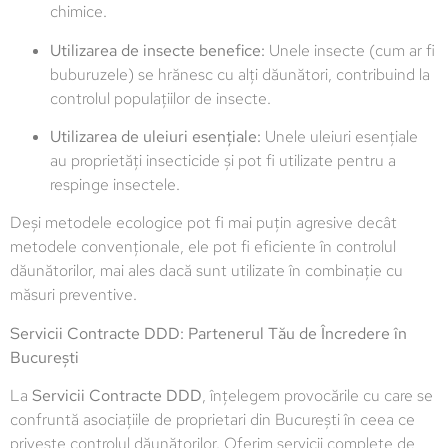
chimice.
Utilizarea de insecte benefice:
Unele insecte (cum ar fi
buburuzele) se hrănesc cu alți dăunători, contribuind la
controlul populațiilor de insecte.
Utilizarea de uleiuri esențiale:
Unele uleiuri esențiale
au proprietăți insecticide și pot fi utilizate pentru a
respinge insectele.
Deși metodele ecologice pot fi mai puțin agresive decât
metodele convenționale, ele pot fi eficiente în controlul
dăunătorilor, mai ales dacă sunt utilizate în combinație cu
măsuri preventive.
Servicii Contracte DDD: Partenerul Tău de Încredere în
București
La
Servicii Contracte DDD
, înțelegem provocările cu care se
confruntă asociațiile de proprietari din București în ceea ce
privește controlul dăunătorilor. Oferim servicii complete de