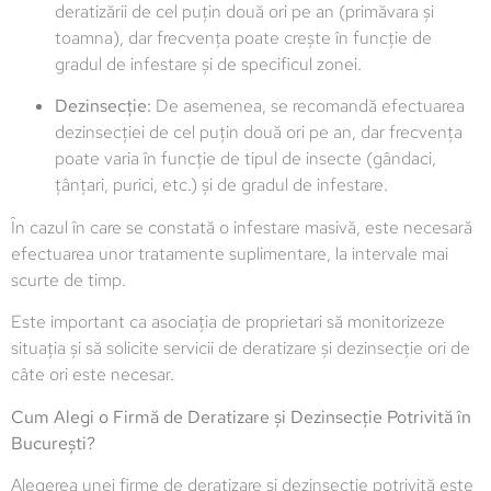
deratizării de cel puțin două ori pe an (primăvara și
toamna), dar frecvența poate crește în funcție de
gradul de infestare și de specificul zonei.
Dezinsecție:
De asemenea, se recomandă efectuarea
dezinsecției de cel puțin două ori pe an, dar frecvența
poate varia în funcție de tipul de insecte (gândaci,
țânțari, purici, etc.) și de gradul de infestare.
În cazul în care se constată o infestare masivă, este necesară
efectuarea unor tratamente suplimentare, la intervale mai
scurte de timp.
Este important ca asociația de proprietari să monitorizeze
situația și să solicite servicii de deratizare și dezinsecție ori de
câte ori este necesar.
Cum Alegi o Firmă de Deratizare și Dezinsecție Potrivită în
București?
Alegerea unei firme de deratizare și dezinsecție potrivită este