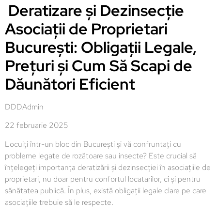
Deratizare și Dezinsecție
Asociații de Proprietari
București: Obligații Legale,
Prețuri și Cum Să Scapi de
Dăunători Eficient
DDDAdmin
22 februarie 2025
Locuiți într-un bloc din București și vă confruntați cu
probleme legate de rozătoare sau insecte? Este crucial să
înțelegeți importanța deratizării și dezinsecției în asociațiile de
proprietari, nu doar pentru confortul locatarilor, ci și pentru
sănătatea publică. În plus, există obligații legale clare pe care
asociațiile trebuie să le respecte.