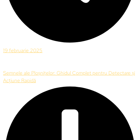
19 februarie 2025
Semnele ale Ploșnițelor: Ghidul Complet pentru Detectare și
Acțiune Rapidă