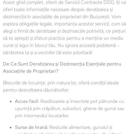
Acest ghid complet, oferit de Servicii Contracte DDD, îți va
oferi toate informațiile necesare despre deratizarea și
dezinsecția în asociațiile de proprietari din București. Vom
explora obligațiile legale, importanța acestor servicii, cum să
alegi o firmă de deratizare și dezinsecție potrivită, ce prețuri
să te aștepți și sfaturi practice pentru a menține un mediu
curat și sigur în blocul tău. Nu ignora această problemă –
sănătatea ta și a vecinilor tăi este prioritară!
De Ce Sunt Deratizarea și Dezinsecția Esențiale pentru
Asociațiile de Proprietari?
Blocurile de locuințe, prin natura lor, oferă condiții ideale
pentru dezvoltarea dăunătorilor:
Acces facil:
Rozătoarele și insectele pot pătrunde cu
ușurință prin crăpături, subsoluri, ghene de gunoi sau
prin intermediul locatarilor.
Surse de hrană:
Resturile alimentare, gunoiul și