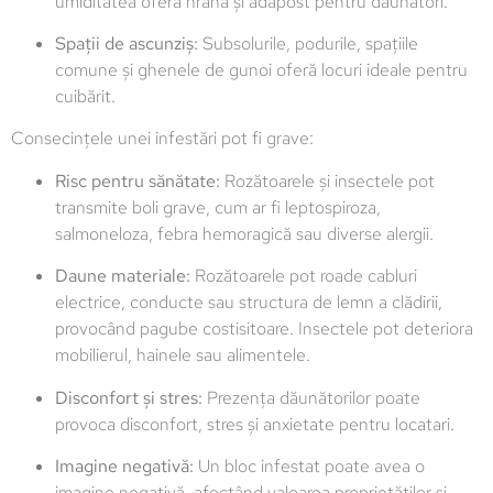
umiditatea oferă hrană și adăpost pentru dăunători.
Spații de ascunziș:
Subsolurile, podurile, spațiile
comune și ghenele de gunoi oferă locuri ideale pentru
cuibărit.
Consecințele unei infestări pot fi grave:
Risc pentru sănătate:
Rozătoarele și insectele pot
transmite boli grave, cum ar fi leptospiroza,
salmoneloza, febra hemoragică sau diverse alergii.
Daune materiale:
Rozătoarele pot roade cabluri
electrice, conducte sau structura de lemn a clădirii,
provocând pagube costisitoare. Insectele pot deteriora
mobilierul, hainele sau alimentele.
Disconfort și stres:
Prezența dăunătorilor poate
provoca disconfort, stres și anxietate pentru locatari.
Imagine negativă:
Un bloc infestat poate avea o
imagine negativă, afectând valoarea proprietăților și