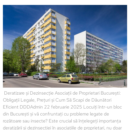
Deratizare și Dezinsecție Asociații de Proprietari București:
Obligații Legale, Prețuri și Cum Să Scapi de Dăunători
Eficient DDDAdmin 22 februarie 2025 Locuiți într-un bloc
din București și vă confruntați cu probleme legate de
rozătoare sau insecte? Este crucial să înțelegeți importanța
deratizării și dezinsecției în asociațiile de proprietari, nu doar