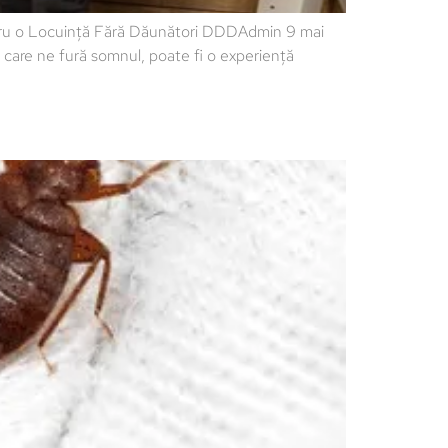
entru o Locuință Fără Dăunători DDDAdmin 9 mai
 care ne fură somnul, poate fi o experiență