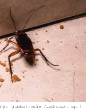
i simți pielea furnicând. Acești oaspeți nepoftiți