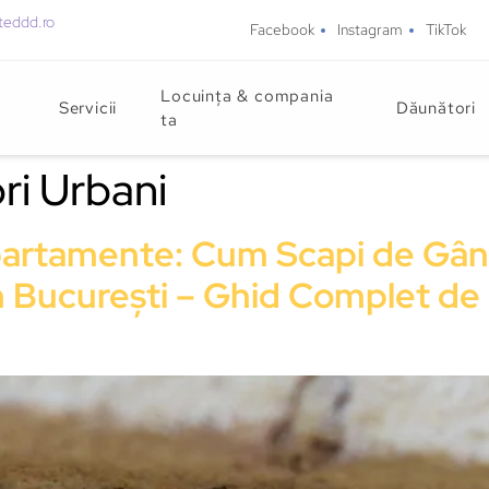
teddd.ro
Facebook
Instagram
TikTok
Locuința & compania
Servicii
Dăunători
ta
ri Urbani
Apartamente: Cum Scapi de Gân
n București – Ghid Complet de 