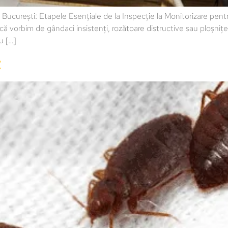
n București: Etapele Esențiale de la Inspecție la Monitorizare p
ă vorbim de gândaci insistenți, rozătoare distructive sau ploșnițe
u […]
t