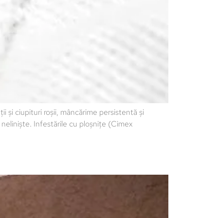
i ciupituri roșii, mâncărime persistentă și
neliniște. Infestările cu ploșnițe (Cimex