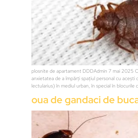
plosnite de apartament DDDAdmin 7 mai 2025 Coșmar
anxietatea de a împărți spațiul personal cu acești 
lectularius) în mediul urban, în special în blocuri
oua de gandaci de buca