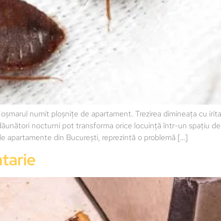
ul numit ploșnițe de apartament. Trezirea dimineața cu iritații ș
dăunători nocturni pot transforma orice locuință într-un spațiu de 
le de apartamente din București, reprezintă o problemă […]
tarie