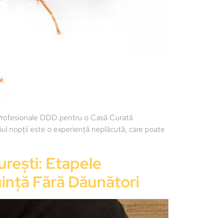
ii Profesionale DDD pentru o Casă Curată
l nopții este o experiență neplăcută, care poate
urești: Etapele
uință Fără Dăunători