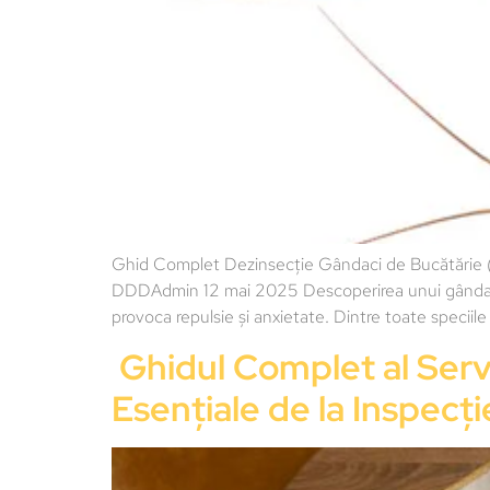
Ghid Complet Dezinsecție Gândaci de Bucătărie (Bl
DDDAdmin 12 mai 2025 Descoperirea unui gândac ca
provoca repulsie și anxietate. Dintre toate speciil
Ghidul Complet al Servi
Esențiale de la Inspecț