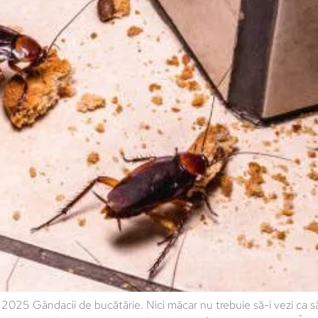
25 Gândacii de bucătărie. Nici măcar nu trebuie să-i vezi ca să-ț