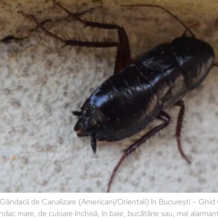
Gândacii de Canalizare (Americani/Orientali) în București – Ghid
 mare, de culoare închisă, în baie, bucătărie sau, mai alarmant, 