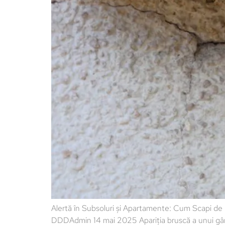
Alertă în Subsoluri și Apartamente: Cum Scapi de 
DDDAdmin 14 mai 2025 Apariția bruscă a unui gândac