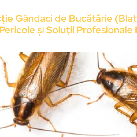
ie Gândaci de Bucătărie (Blatt
 Pericole și Soluții Profesiona