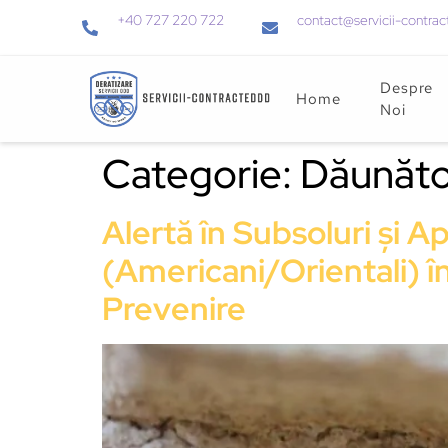
+40 727 220 722
contact@servicii-contrac
Despre
Home
Noi
Categorie:
Dăunăto
Alertă în Subsoluri și 
(Americani/Orientali) î
Prevenire