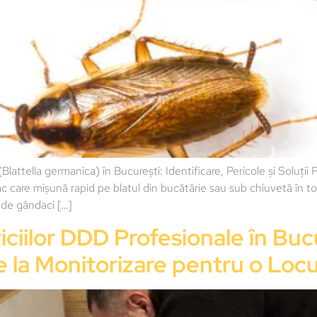
attella germanica) în București: Identificare, Pericole și Soluț
re mișună rapid pe blatul din bucătărie sau sub chiuvetă în toiu
e de gândaci […]
ciilor DDD Profesionale în Buc
ie la Monitorizare pentru o Loc