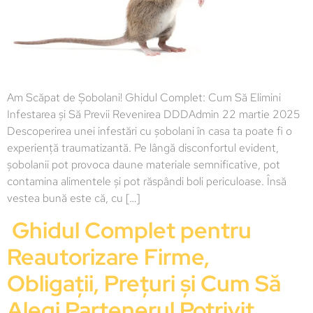
Am Scăpat de Șobolani! Ghidul Complet: Cum Să Elimini
Infestarea și Să Previi Revenirea DDDAdmin 22 martie 2025
Descoperirea unei infestări cu șobolani în casa ta poate fi o
experiență traumatizantă. Pe lângă disconfortul evident,
șobolanii pot provoca daune materiale semnificative, pot
contamina alimentele și pot răspândi boli periculoase. Însă
vestea bună este că, cu […]
Ghidul Complet pentru
Reautorizare Firme,
Obligații, Prețuri și Cum Să
Alegi Partenerul Potrivit