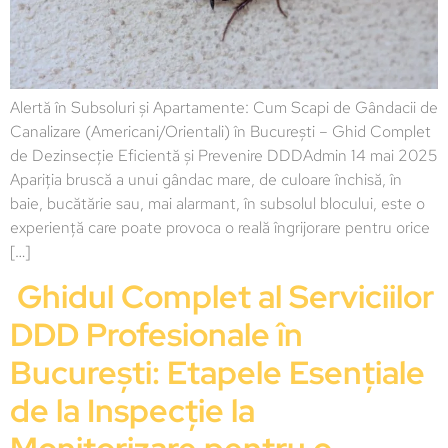
Alertă în Subsoluri și Apartamente: Cum Scapi de Gândacii de
Canalizare (Americani/Orientali) în București – Ghid Complet
de Dezinsecție Eficientă și Prevenire DDDAdmin 14 mai 2025
Apariția bruscă a unui gândac mare, de culoare închisă, în
baie, bucătărie sau, mai alarmant, în subsolul blocului, este o
experiență care poate provoca o reală îngrijorare pentru orice
[…]
Ghidul Complet al Serviciilor
DDD Profesionale în
București: Etapele Esențiale
de la Inspecție la