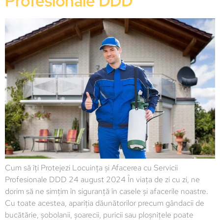
Profesionale DDD
Cum să îți Protejezi Locuința și Afacerea cu Servicii
Profesionale DDD 24 august 2024 În viața de zi cu zi, ne
dorim să ne simțim în siguranță în casele și afacerile noastre.
Cu toate acestea, apariția dăunătorilor precum gândacii de
bucătărie, șobolanii, șoarecii, puricii sau ploșnițele poate