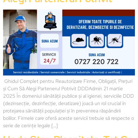
Ghidul Complet pentru Reautorizare Firme, Obligații, Prețuri
și Cum Să Alegi Partenerul Potrivit DDDAdmin 21 martie
2025 În domeniul sănătății publice și al igienei, serviciile DDD
(dezinsecție, dezinfecție, deratizare) joacă un rol crucial în
protejarea sănătății populației și în prevenirea răspândirii
bolilor. Firmele care oferă aceste servicii trebuie să respecte o
serie de cerințe legale […]