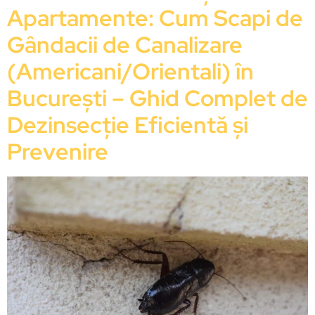
Apartamente: Cum Scapi de
Gândacii de Canalizare
(Americani/Orientali) în
București – Ghid Complet de
Dezinsecție Eficientă și
Prevenire