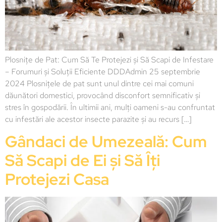
Plosnițe de Pat: Cum Să Te Protejezi și Să Scapi de Infestare
– Forumuri și Soluții Eficiente DDDAdmin 25 septembrie
2024 Plosnițele de pat sunt unul dintre cei mai comuni
dăunători domestici, provocând disconfort semnificativ și
stres în gospodării. În ultimii ani, mulți oameni s-au confruntat
cu infestări ale acestor insecte parazite și au recurs […]
Gândaci de Umezeală: Cum
Să Scapi de Ei și Să Îți
Protejezi Casa