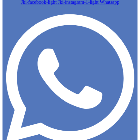
Jki-facebook-light
Jki-instagram-1-light
Whatsapp