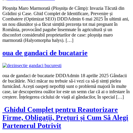
Ploșnița Maro Marmorată (Ploșnița de Câmp): Invazia Tăcută din
Grădini și Case. Ghid Complet de Identificare, Prevenire și
Combatere (Optimizat SEO) DDDAdmin 6 mai 2025 În ultimii ani,
un nou dăunător și-a făcut simțită prezența tot mai pregnant în
România, provocând pagube însemnate în agricultură și un
disconfort considerabil proprietarilor de case: ploșnița maro
marmorată (Halyomorpha halys). […]
oua de gandaci de bucatarie
oua de gandaci de bucatarie DDDAdmin 18 aprilie 2025 Gândacii
de bucătărie. Nici măcar nu trebuie să-i vezi ca să-ți simți pielea
furnicând. Acești oaspeți nepoftiți sunt o problemă majoră în multe
case, iar descoperirea ouălor lor este un semn clar că ai o infestare în
creștere. Înțelegerea ciclului de viață al gândacilor, în special […]
Ghidul Complet pentru Reautorizare
Firme, Obligații, Prețuri și Cum Să Alegi
Partenerul Potrivit