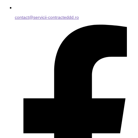
contact@servicii-contracteddd.ro