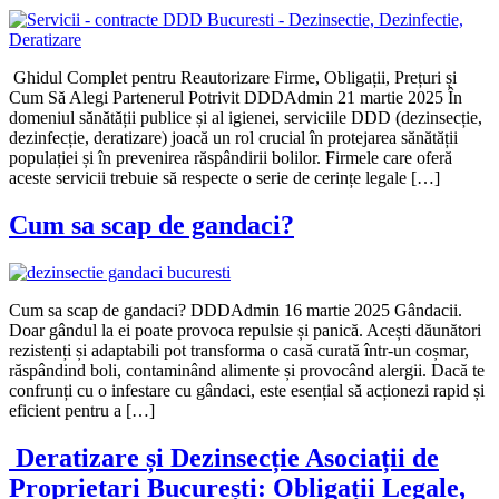
Ghidul Complet pentru Reautorizare Firme, Obligații, Prețuri și
Cum Să Alegi Partenerul Potrivit DDDAdmin 21 martie 2025 În
domeniul sănătății publice și al igienei, serviciile DDD (dezinsecție,
dezinfecție, deratizare) joacă un rol crucial în protejarea sănătății
populației și în prevenirea răspândirii bolilor. Firmele care oferă
aceste servicii trebuie să respecte o serie de cerințe legale […]
Cum sa scap de gandaci?
Cum sa scap de gandaci? DDDAdmin 16 martie 2025 Gândacii.
Doar gândul la ei poate provoca repulsie și panică. Acești dăunători
rezistenți și adaptabili pot transforma o casă curată într-un coșmar,
răspândind boli, contaminând alimente și provocând alergii. Dacă te
confrunți cu o infestare cu gândaci, este esențial să acționezi rapid și
eficient pentru a […]
Deratizare și Dezinsecție Asociații de
Proprietari București: Obligații Legale,